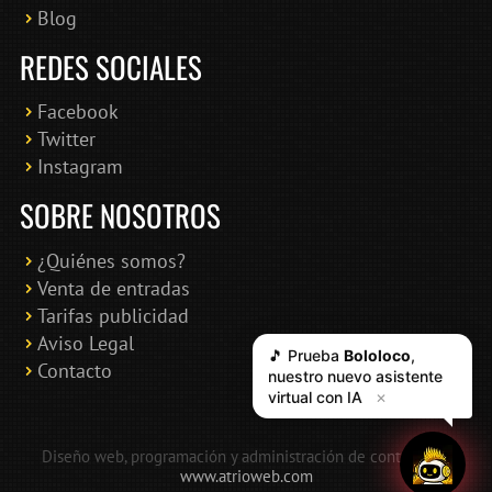
Blog
REDES SOCIALES
Facebook
Twitter
Instagram
SOBRE NOSOTROS
¿Quiénes somos?
Venta de entradas
Tarifas publicidad
Aviso Legal
🎵 Prueba
Bololoco
,
Contacto
nuestro nuevo asistente
virtual con IA
✕
Diseño web, programación y administración de contenidos:
www.atrioweb.com