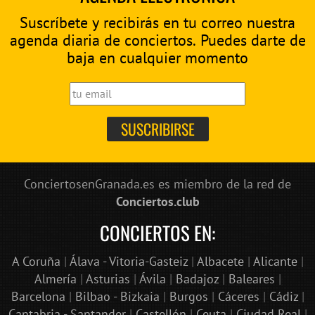
Suscríbete y recibirás en tu correo nuestra
agenda diaria de conciertos. Puedes darte de
baja en cualquier momento
ConciertosenGranada.es es miembro de la red de
Conciertos.club
CONCIERTOS EN:
A Coruña
|
Álava - Vitoria-Gasteiz
|
Albacete
|
Alicante
|
Almería
|
Asturias
|
Ávila
|
Badajoz
|
Baleares
|
Barcelona
|
Bilbao - Bizkaia
|
Burgos
|
Cáceres
|
Cádiz
|
Cantabria - Santander
|
Castellón
|
Ceuta
|
Ciudad Real
|