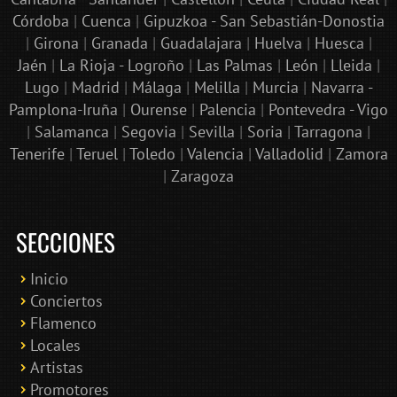
Córdoba
|
Cuenca
|
Gipuzkoa - San Sebastián-Donostia
|
Girona
|
Granada
|
Guadalajara
|
Huelva
|
Huesca
|
Jaén
|
La Rioja - Logroño
|
Las Palmas
|
León
|
Lleida
|
Lugo
|
Madrid
|
Málaga
|
Melilla
|
Murcia
|
Navarra -
Pamplona-Iruña
|
Ourense
|
Palencia
|
Pontevedra - Vigo
|
Salamanca
|
Segovia
|
Sevilla
|
Soria
|
Tarragona
|
Tenerife
|
Teruel
|
Toledo
|
Valencia
|
Valladolid
|
Zamora
|
Zaragoza
SECCIONES
Inicio
Conciertos
Bololoco · conciertosengranada.es
Flamenco
Online · Te ayudo a encontrar conciertos
Locales
Artistas
Promotores