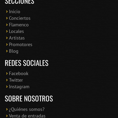
SECCIONES
Inicio
Conciertos
Bololoco · conciertosengranada.es
Flamenco
Online · Te ayudo a encontrar conciertos
Locales
Artistas
Promotores
Blog
REDES SOCIALES
Facebook
Twitter
Instagram
SOBRE NOSOTROS
¿Quiénes somos?
Venta de entradas