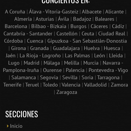
A Coruña
|
Álava - Vitoria-Gasteiz
|
Albacete
|
Alicante
|
Almería
|
Asturias
|
Ávila
|
Badajoz
|
Baleares
|
Barcelona
|
Bilbao - Bizkaia
|
Burgos
|
Cáceres
|
Cádiz
|
Cantabria - Santander
|
Castellón
|
Ceuta
|
Ciudad Real
|
Córdoba
|
Cuenca
|
Gipuzkoa - San Sebastián-Donostia
|
Girona
|
Granada
|
Guadalajara
|
Huelva
|
Huesca
|
Jaén
|
La Rioja - Logroño
|
Las Palmas
|
León
|
Lleida
|
Lugo
|
Madrid
|
Málaga
|
Melilla
|
Murcia
|
Navarra -
Pamplona-Iruña
|
Ourense
|
Palencia
|
Pontevedra - Vigo
|
Salamanca
|
Segovia
|
Sevilla
|
Soria
|
Tarragona
|
Tenerife
|
Teruel
|
Toledo
|
Valencia
|
Valladolid
|
Zamora
|
Zaragoza
SECCIONES
Inicio