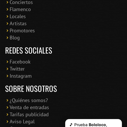
Conciertos
Bololoco · conciertosengranada.es
Flamenco
Online · Te ayudo a encontrar conciertos
Locales
Artistas
Promotores
Blog
REDES SOCIALES
Facebook
Twitter
Instagram
SOBRE NOSOTROS
¿Quiénes somos?
Venta de entradas
Tarifas publicidad
Aviso Legal
🎵 Prueba
Bololoco
,