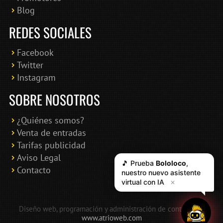
Blog
REDES SOCIALES
Facebook
Twitter
Instagram
SOBRE NOSOTROS
¿Quiénes somos?
Venta de entradas
Tarifas publicidad
Aviso Legal
🎵 Prueba
Bololoco
,
Contacto
nuestro nuevo asistente
virtual con IA
✕
Diseño web, programación y administración de contenidos:
www.atrioweb.com