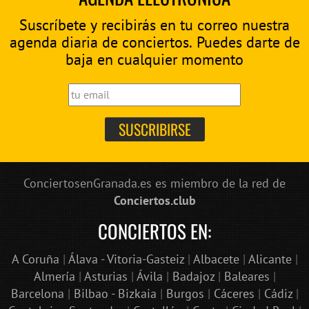
Suscríbete y recibirás en tu correo nuestra
agenda diaria de conciertos. Puedes darte de
baja en cualquier momento
ConciertosenGranada.es es miembro de la red de
Conciertos.club
CONCIERTOS EN:
A Coruña
|
Álava - Vitoria-Gasteiz
|
Albacete
|
Alicante
|
Almería
|
Asturias
|
Ávila
|
Badajoz
|
Baleares
|
Barcelona
|
Bilbao - Bizkaia
|
Burgos
|
Cáceres
|
Cádiz
|