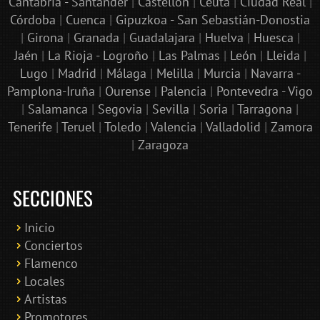
Cantabria - Santander
|
Castellón
|
Ceuta
|
Ciudad Real
|
Córdoba
|
Cuenca
|
Gipuzkoa - San Sebastián-Donostia
|
Girona
|
Granada
|
Guadalajara
|
Huelva
|
Huesca
|
Jaén
|
La Rioja - Logroño
|
Las Palmas
|
León
|
Lleida
|
Lugo
|
Madrid
|
Málaga
|
Melilla
|
Murcia
|
Navarra -
Pamplona-Iruña
|
Ourense
|
Palencia
|
Pontevedra - Vigo
|
Salamanca
|
Segovia
|
Sevilla
|
Soria
|
Tarragona
|
Tenerife
|
Teruel
|
Toledo
|
Valencia
|
Valladolid
|
Zamora
|
Zaragoza
SECCIONES
Inicio
Conciertos
Bololoco · conciertosengranada.es
Flamenco
Online · Te ayudo a encontrar conciertos
Locales
Artistas
Promotores