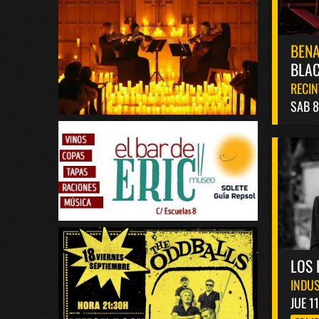
BEN
BLAC
RECIN
SAB 
LOS 
INDUS
JUE 1