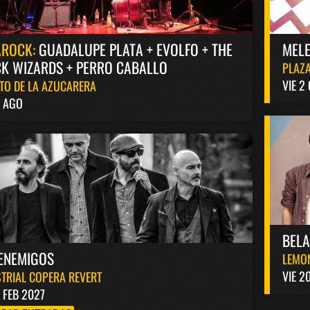
AROCK:
GUADALUPE PLATA + EVOLFO + THE
MELE
K WIZARDS + PERRO CABALLO
PLAZA
VIE 2
TO DE LA AZUCARERA
8 AGO
BEL
ENEMIGOS
LEMO
VIE 2
TRIAL COPERA REVERT
1 FEB 2027