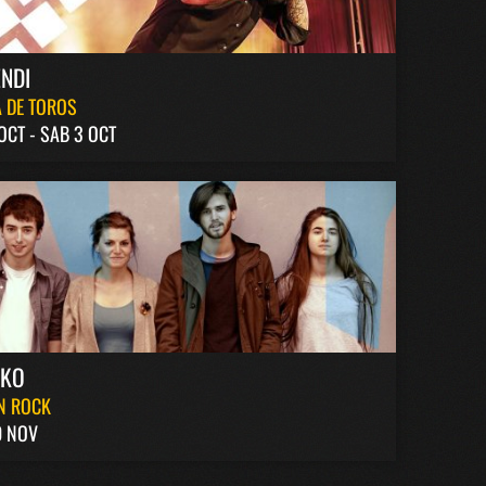
NDI
 DE TOROS
 OCT - SAB 3 OCT
AKO
N ROCK
0 NOV