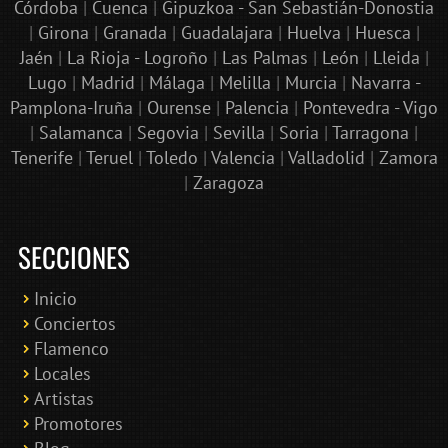
Córdoba
|
Cuenca
|
Gipuzkoa - San Sebastián-Donostia
|
Girona
|
Granada
|
Guadalajara
|
Huelva
|
Huesca
|
Jaén
|
La Rioja - Logroño
|
Las Palmas
|
León
|
Lleida
|
Lugo
|
Madrid
|
Málaga
|
Melilla
|
Murcia
|
Navarra -
Pamplona-Iruña
|
Ourense
|
Palencia
|
Pontevedra - Vigo
|
Salamanca
|
Segovia
|
Sevilla
|
Soria
|
Tarragona
|
Tenerife
|
Teruel
|
Toledo
|
Valencia
|
Valladolid
|
Zamora
|
Zaragoza
SECCIONES
Inicio
Conciertos
Bololoco · conciertosengranada.es
Flamenco
Online · Te ayudo a encontrar conciertos
Locales
Artistas
Promotores