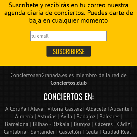
Suscríbete y recibirás en tu correo nuestra
agenda diaria de conciertos. Puedes darte de
baja en cualquier momento
ConciertosenGranada.es es miembro de la red de
Conciertos.club
CONCIERTOS EN:
A Coruña
|
Álava - Vitoria-Gasteiz
|
Albacete
|
Alicante
|
Almería
|
Asturias
|
Ávila
|
Badajoz
|
Baleares
|
Barcelona
|
Bilbao - Bizkaia
|
Burgos
|
Cáceres
|
Cádiz
|
Cantabria - Santander
|
Castellón
|
Ceuta
|
Ciudad Real
|