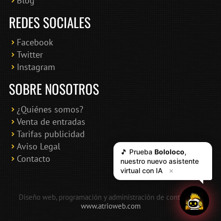
Blog
REDES SOCIALES
Facebook
Twitter
Instagram
SOBRE NOSOTROS
¿Quiénes somos?
Venta de entradas
Tarifas publicidad
Aviso Legal
🎵 Prueba
Bololoco
,
Contacto
nuestro nuevo asistente
virtual con IA
✕
Diseño web, programación y administración de contenidos:
www.atrioweb.com