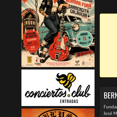
BERN
Fundad
José M