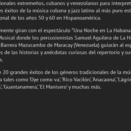
ionales extremeños, cubanos y venezolanos para interpret
s éxitos de la música cubana y jazz latino al más puro est
ional de los años 50 y 60 en Hispanoamérica.
mente giran con el espectáculo “Una Noche en La Habana”
Musical donde los percusionistas Samuel Aguilera de La 
 Barrera Mazucambo de Maracay (Venezuela) guiarán al es
és de las historias y anécdotas curiosas del repertorio y su
s.
 20 grandes éxitos de los géneros tradicionales de la mú
 tales como ‘Oye como va’, ‘Rico Vacilón’, ‘Anacaona’, ‘Lágr
’, ‘Guantanamera’, ‘El Manisero’ y muchas más.