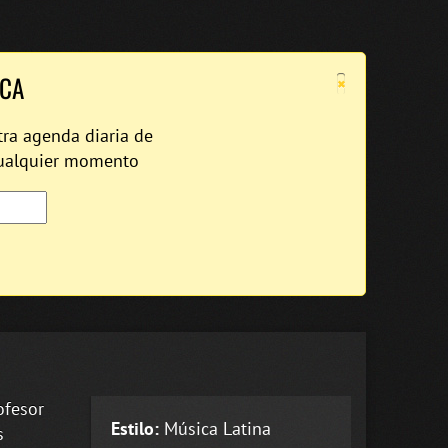
×
ICA
tra agenda diaria de
cualquier momento
ofesor
Estilo:
Música Latina
s