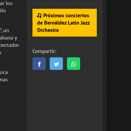
ar los
ilo
Próximos conciertos
de Bernáldez Latin Jazz
Orchestra
, un
Habana y
pectador
Compartir:
s
sica
imas