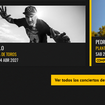
PED
.O
PLANT
SAB 2
 DE TOROS
4 ABR 2027
COMP
Ver todos los conciertos d