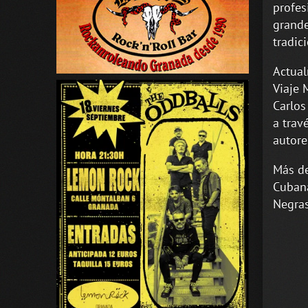
profes
grande
tradic
Actual
Viaje 
Carlos
a trav
autore
Más de
Cubana
Negras