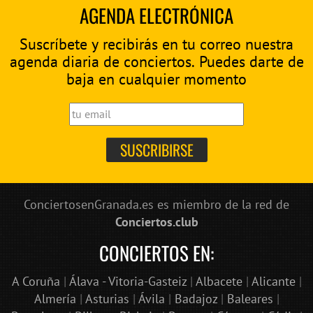
AGENDA ELECTRÓNICA
Suscríbete y recibirás en tu correo nuestra
agenda diaria de conciertos. Puedes darte de
baja en cualquier momento
ConciertosenGranada.es es miembro de la red de
Conciertos.club
CONCIERTOS EN:
A Coruña
|
Álava - Vitoria-Gasteiz
|
Albacete
|
Alicante
|
Almería
|
Asturias
|
Ávila
|
Badajoz
|
Baleares
|