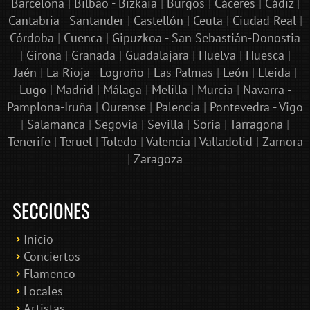
Barcelona
|
Bilbao - Bizkaia
|
Burgos
|
Cáceres
|
Cádiz
|
Cantabria - Santander
|
Castellón
|
Ceuta
|
Ciudad Real
|
Córdoba
|
Cuenca
|
Gipuzkoa - San Sebastián-Donostia
|
Girona
|
Granada
|
Guadalajara
|
Huelva
|
Huesca
|
Jaén
|
La Rioja - Logroño
|
Las Palmas
|
León
|
Lleida
|
Lugo
|
Madrid
|
Málaga
|
Melilla
|
Murcia
|
Navarra -
Pamplona-Iruña
|
Ourense
|
Palencia
|
Pontevedra - Vigo
|
Salamanca
|
Segovia
|
Sevilla
|
Soria
|
Tarragona
|
Tenerife
|
Teruel
|
Toledo
|
Valencia
|
Valladolid
|
Zamora
|
Zaragoza
SECCIONES
Inicio
Conciertos
Bololoco · conciertosengranada.es
Flamenco
Online · Te ayudo a encontrar conciertos
Locales
Artistas