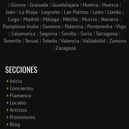
|
Girona
|
Granada
|
Guadalajara
|
Huelva
|
Huesca
|
Jaén
|
La Rioja - Logroño
|
Las Palmas
|
León
|
Lleida
|
Lugo
|
Madrid
|
Málaga
|
Melilla
|
Murcia
|
Navarra -
Pamplona-Iruña
|
Ourense
|
Palencia
|
Pontevedra - Vigo
|
Salamanca
|
Segovia
|
Sevilla
|
Soria
|
Tarragona
|
Tenerife
|
Teruel
|
Toledo
|
Valencia
|
Valladolid
|
Zamora
|
Zaragoza
SECCIONES
Inicio
Conciertos
Bololoco · conciertosengranada.es
Flamenco
Online · Te ayudo a encontrar conciertos
Locales
Artistas
Promotores
Blog