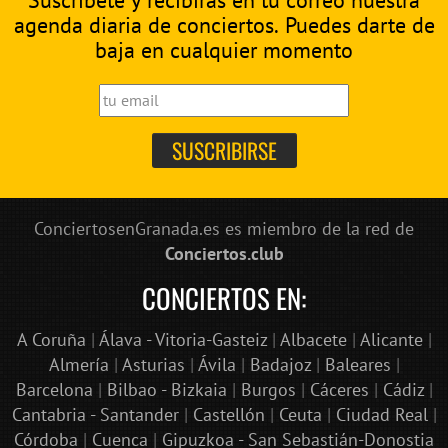
agenda diaria de conciertos. Puedes darte de
baja en cualquier momento
ConciertosenGranada.es es miembro de la red de
Conciertos.club
CONCIERTOS EN:
A Coruña
|
Álava - Vitoria-Gasteiz
|
Albacete
|
Alicante
|
Almería
|
Asturias
|
Ávila
|
Badajoz
|
Baleares
|
Barcelona
|
Bilbao - Bizkaia
|
Burgos
|
Cáceres
|
Cádiz
|
Cantabria - Santander
|
Castellón
|
Ceuta
|
Ciudad Real
|
Córdoba
|
Cuenca
|
Gipuzkoa - San Sebastián-Donostia