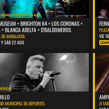
A NEVADA POR TODO LO ALTO
MUSEUM + BRIGHTON 64 + LOS CORONAS +
FER
 + BLANCA ADELFA + D'BALDOMEROS
PLAZA
VIE 1
 DE ANDALUCÍA
1 Y SÁB 22 AGO
COMP
MÚSICAS
UILLO
AMP
IO MUNICIPAL DE DEPORTES
JJ TA