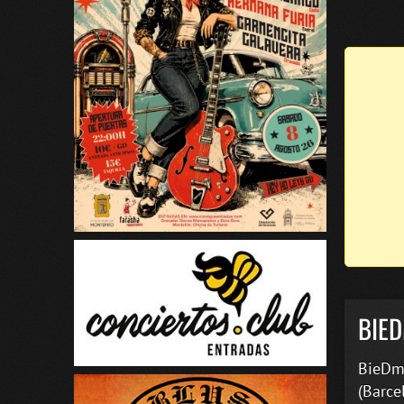
BIE
BieDmA
(Barce