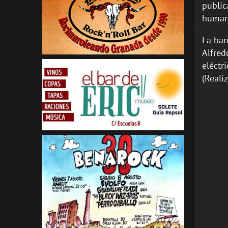
public
human
La ban
Alfred
eléctr
(Reali