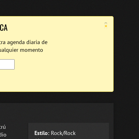
×
ICA
tra agenda diaria de
cualquier momento
trú
Estilo:
Rock/Rock
dio