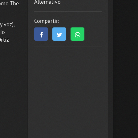
Alternativo
como The
Compartir:
 voz),
ajo
rtiz