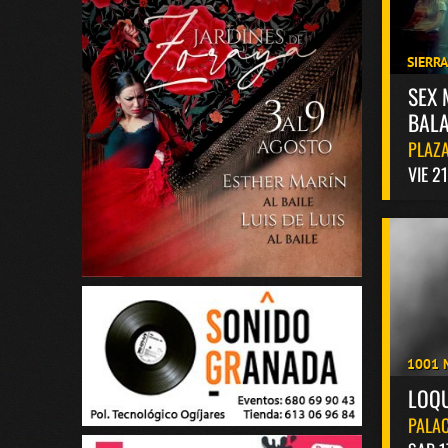
SIERR
SEX 
BALA
PLAZA
VIE 2
1001 
LOQ
PALAC