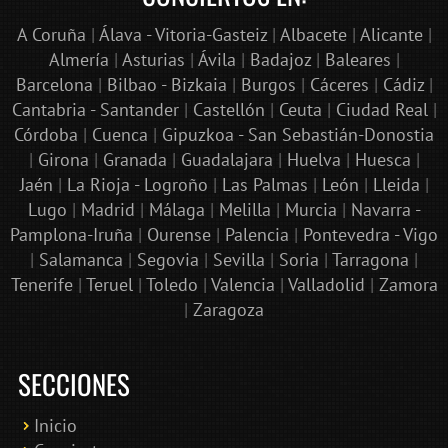
A Coruña
|
Álava - Vitoria-Gasteiz
|
Albacete
|
Alicante
|
Almería
|
Asturias
|
Ávila
|
Badajoz
|
Baleares
|
Barcelona
|
Bilbao - Bizkaia
|
Burgos
|
Cáceres
|
Cádiz
|
Cantabria - Santander
|
Castellón
|
Ceuta
|
Ciudad Real
|
Córdoba
|
Cuenca
|
Gipuzkoa - San Sebastián-Donostia
|
Girona
|
Granada
|
Guadalajara
|
Huelva
|
Huesca
|
Jaén
|
La Rioja - Logroño
|
Las Palmas
|
León
|
Lleida
|
Lugo
|
Madrid
|
Málaga
|
Melilla
|
Murcia
|
Navarra -
Pamplona-Iruña
|
Ourense
|
Palencia
|
Pontevedra - Vigo
|
Salamanca
|
Segovia
|
Sevilla
|
Soria
|
Tarragona
|
Tenerife
|
Teruel
|
Toledo
|
Valencia
|
Valladolid
|
Zamora
|
Zaragoza
SECCIONES
Inicio