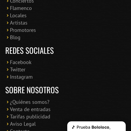
Conciertos
Bololoco · conciertosengranada.es
Flamenco
Online · Te ayudo a encontrar conciertos
Locales
Artistas
Promotores
Blog
REDES SOCIALES
Facebook
Twitter
Instagram
SOBRE NOSOTROS
¿Quiénes somos?
Venta de entradas
Tarifas publicidad
Aviso Legal
🎵 Prueba
Bololoco
,