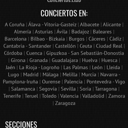
Conciertos.club
CONCIERTOS EN:
A Coruña
|
Álava - Vitoria-Gasteiz
|
Albacete
|
Alicante
|
Almería
|
Asturias
|
Ávila
|
Badajoz
|
Baleares
|
Barcelona
|
Bilbao - Bizkaia
|
Burgos
|
Cáceres
|
Cádiz
|
Cantabria - Santander
|
Castellón
|
Ceuta
|
Ciudad Real
|
Córdoba
|
Cuenca
|
Gipuzkoa - San Sebastián-Donostia
|
Girona
|
Granada
|
Guadalajara
|
Huelva
|
Huesca
|
Jaén
|
La Rioja - Logroño
|
Las Palmas
|
León
|
Lleida
|
Lugo
|
Madrid
|
Málaga
|
Melilla
|
Murcia
|
Navarra -
Pamplona-Iruña
|
Ourense
|
Palencia
|
Pontevedra - Vigo
|
Salamanca
|
Segovia
|
Sevilla
|
Soria
|
Tarragona
|
Tenerife
|
Teruel
|
Toledo
|
Valencia
|
Valladolid
|
Zamora
|
Zaragoza
SECCIONES