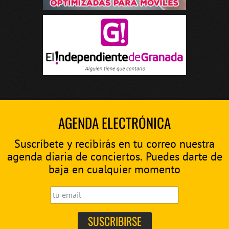
AGENDA ELECTRÓNICA
Suscríbete y recibirás en tu correo nuestra
agenda diaria de conciertos. Puedes darte de
baja en cualquier momento