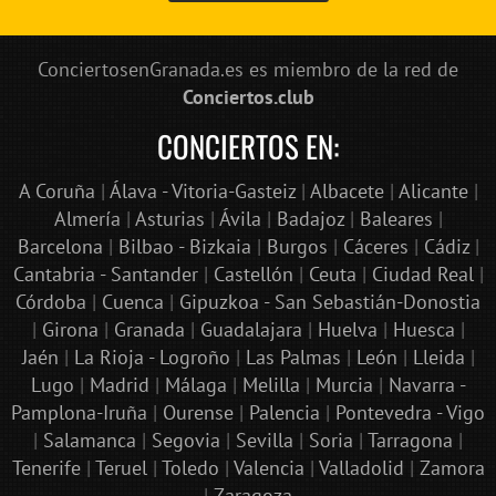
ConciertosenGranada.es es miembro de la red de
Conciertos.club
CONCIERTOS EN:
A Coruña
|
Álava - Vitoria-Gasteiz
|
Albacete
|
Alicante
|
Almería
|
Asturias
|
Ávila
|
Badajoz
|
Baleares
|
Barcelona
|
Bilbao - Bizkaia
|
Burgos
|
Cáceres
|
Cádiz
|
Cantabria - Santander
|
Castellón
|
Ceuta
|
Ciudad Real
|
Córdoba
|
Cuenca
|
Gipuzkoa - San Sebastián-Donostia
|
Girona
|
Granada
|
Guadalajara
|
Huelva
|
Huesca
|
Jaén
|
La Rioja - Logroño
|
Las Palmas
|
León
|
Lleida
|
Lugo
|
Madrid
|
Málaga
|
Melilla
|
Murcia
|
Navarra -
Pamplona-Iruña
|
Ourense
|
Palencia
|
Pontevedra - Vigo
|
Salamanca
|
Segovia
|
Sevilla
|
Soria
|
Tarragona
|
Tenerife
|
Teruel
|
Toledo
|
Valencia
|
Valladolid
|
Zamora
|
Zaragoza