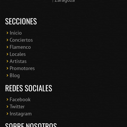
SECCIONES
Inicio
Conciertos
Bololoco · conciertosengranada.es
Flamenco
Online · Te ayudo a encontrar conciertos
Locales
Artistas
Promotores
Blog
REDES SOCIALES
Facebook
Twitter
Instagram
SOBRE NOSOTROS