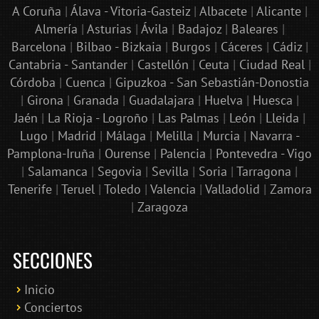
A Coruña
|
Álava - Vitoria-Gasteiz
|
Albacete
|
Alicante
|
Almería
|
Asturias
|
Ávila
|
Badajoz
|
Baleares
|
Barcelona
|
Bilbao - Bizkaia
|
Burgos
|
Cáceres
|
Cádiz
|
Cantabria - Santander
|
Castellón
|
Ceuta
|
Ciudad Real
|
Córdoba
|
Cuenca
|
Gipuzkoa - San Sebastián-Donostia
|
Girona
|
Granada
|
Guadalajara
|
Huelva
|
Huesca
|
Jaén
|
La Rioja - Logroño
|
Las Palmas
|
León
|
Lleida
|
Lugo
|
Madrid
|
Málaga
|
Melilla
|
Murcia
|
Navarra -
Pamplona-Iruña
|
Ourense
|
Palencia
|
Pontevedra - Vigo
|
Salamanca
|
Segovia
|
Sevilla
|
Soria
|
Tarragona
|
Tenerife
|
Teruel
|
Toledo
|
Valencia
|
Valladolid
|
Zamora
|
Zaragoza
SECCIONES
Inicio
Conciertos
Bololoco · conciertosengranada.es