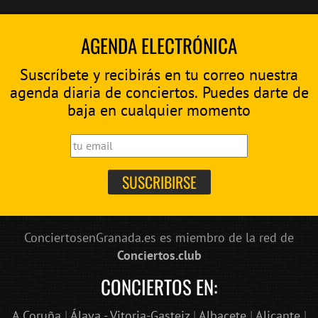
AGENDA ELECTRÓNICA
Suscríbete y recibirás en tu correo nuestra
agenda diaria de conciertos. Puedes darte de
baja en cualquier momento
ConciertosenGranada.es es miembro de la red de
Conciertos.club
CONCIERTOS EN:
A Coruña
|
Álava - Vitoria-Gasteiz
|
Albacete
|
Alicante
|