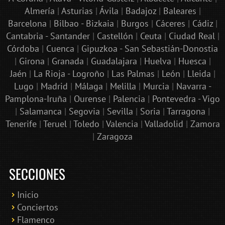
Almería
|
Asturias
|
Ávila
|
Badajoz
|
Baleares
|
Barcelona
|
Bilbao - Bizkaia
|
Burgos
|
Cáceres
|
Cádiz
|
Cantabria - Santander
|
Castellón
|
Ceuta
|
Ciudad Real
|
Córdoba
|
Cuenca
|
Gipuzkoa - San Sebastián-Donostia
|
Girona
|
Granada
|
Guadalajara
|
Huelva
|
Huesca
|
Jaén
|
La Rioja - Logroño
|
Las Palmas
|
León
|
Lleida
|
Lugo
|
Madrid
|
Málaga
|
Melilla
|
Murcia
|
Navarra -
Pamplona-Iruña
|
Ourense
|
Palencia
|
Pontevedra - Vigo
|
Salamanca
|
Segovia
|
Sevilla
|
Soria
|
Tarragona
|
Tenerife
|
Teruel
|
Toledo
|
Valencia
|
Valladolid
|
Zamora
|
Zaragoza
SECCIONES
Inicio
Conciertos
Bololoco · conciertosengranada.es
Flamenco
Online · Te ayudo a encontrar conciertos