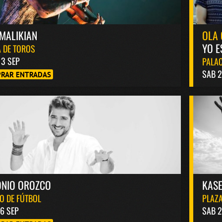
MALIKIAN
OLA 
YO E
 DE TOROS
13 SEP
PALAC
SAB 2
RAR ENTRADAS
ONIO OROZCO
KASE
O DE FÚTBOL
PLAZA
6 SEP
SAB 2