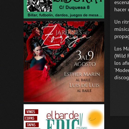
escena
hacer 
Un rit
música
propag
Los Ma
(Wild 
los af
'Moder
discog