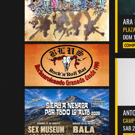
ARA 
PLAZA
DOM 
COMP
ANT
CAMP
SAB 2