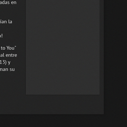
adas en
ían la
o!
 to You"
al entre
13) y
rman su