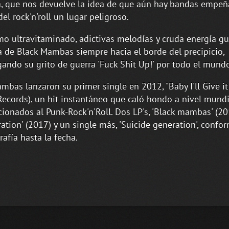
, que nos devuelve la idea de que aún hay bandas empeñ
del rock'n'roll un lugar peligroso.
mo ultravitaminado, adictivas melodías y cruda energía gu
 de Black Mambas siempre hacia el borde del precipicio,
ando su grito de guerra 'Fuck Shit Up!' por todo el mund
mbas lanzaron su primer single en 2012, "Baby I'll Give it
Records), un hit instantáneo que caló hondo a nivel mundi
icionados al Punk-Rock'n'Roll. Dos LP's, 'Black mambas' (20
ation' (2017) y un single más, 'Suicide generation', confo
rafía hasta la fecha.