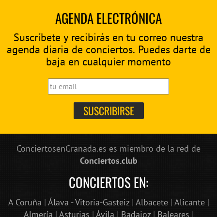
AGENDA ELECTRÓNICA
Suscríbete y recibirás en tu correo nuestra
agenda diaria de conciertos. Puedes darte de
baja en cualquier momento
ConciertosenGranada.es es miembro de la red de
Conciertos.club
CONCIERTOS EN:
A Coruña
|
Álava - Vitoria-Gasteiz
|
Albacete
|
Alicante
|
Almería
|
Asturias
|
Ávila
|
Badajoz
|
Baleares
|