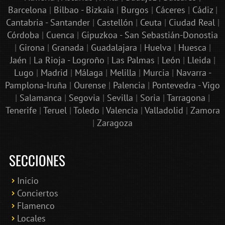
Barcelona
|
Bilbao - Bizkaia
|
Burgos
|
Cáceres
|
Cádiz
|
Cantabria - Santander
|
Castellón
|
Ceuta
|
Ciudad Real
|
Córdoba
|
Cuenca
|
Gipuzkoa - San Sebastián-Donostia
|
Girona
|
Granada
|
Guadalajara
|
Huelva
|
Huesca
|
Jaén
|
La Rioja - Logroño
|
Las Palmas
|
León
|
Lleida
|
Lugo
|
Madrid
|
Málaga
|
Melilla
|
Murcia
|
Navarra -
Pamplona-Iruña
|
Ourense
|
Palencia
|
Pontevedra - Vigo
|
Salamanca
|
Segovia
|
Sevilla
|
Soria
|
Tarragona
|
Tenerife
|
Teruel
|
Toledo
|
Valencia
|
Valladolid
|
Zamora
|
Zaragoza
SECCIONES
Inicio
Conciertos
Bololoco · conciertosengranada.es
Flamenco
Online · Te ayudo a encontrar conciertos
Locales