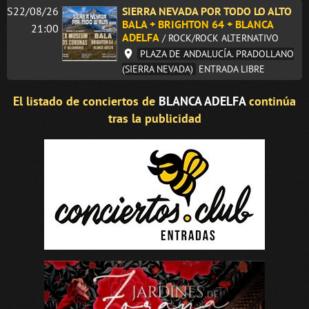
S22/08/26
SIERRA NEVADA POR TODO LO ALTO
BALA + BRIGHTON 64 + BLANCA
21:00
ADELFA
/ ROCK/ROCK ALTERNATIVO
PLAZA DE ANDALUCÍA. PRADOLLANO
(SIERRA NEVADA)
ENTRADA LIBRE
El listado de conciertos de
BLANCA ADELFA
continúa
tras la publicidad