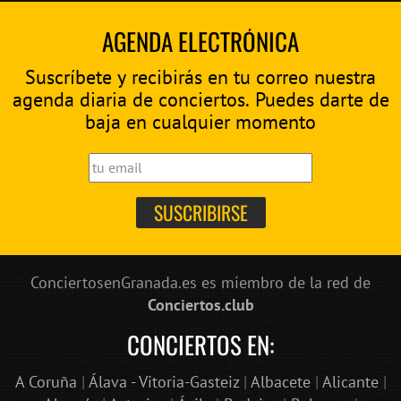
AGENDA ELECTRÓNICA
Suscríbete y recibirás en tu correo nuestra
agenda diaria de conciertos. Puedes darte de
baja en cualquier momento
ConciertosenGranada.es es miembro de la red de
Conciertos.club
CONCIERTOS EN:
A Coruña
|
Álava - Vitoria-Gasteiz
|
Albacete
|
Alicante
|