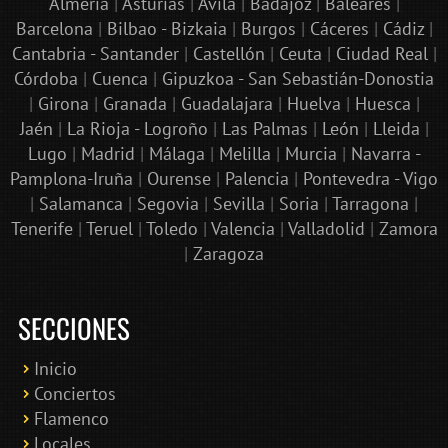
Almería
|
Asturias
|
Ávila
|
Badajoz
|
Baleares
|
Barcelona
|
Bilbao - Bizkaia
|
Burgos
|
Cáceres
|
Cádiz
|
Cantabria - Santander
|
Castellón
|
Ceuta
|
Ciudad Real
|
Córdoba
|
Cuenca
|
Gipuzkoa - San Sebastián-Donostia
|
Girona
|
Granada
|
Guadalajara
|
Huelva
|
Huesca
|
Jaén
|
La Rioja - Logroño
|
Las Palmas
|
León
|
Lleida
|
Lugo
|
Madrid
|
Málaga
|
Melilla
|
Murcia
|
Navarra -
Pamplona-Iruña
|
Ourense
|
Palencia
|
Pontevedra - Vigo
|
Salamanca
|
Segovia
|
Sevilla
|
Soria
|
Tarragona
|
Tenerife
|
Teruel
|
Toledo
|
Valencia
|
Valladolid
|
Zamora
|
Zaragoza
SECCIONES
Inicio
Conciertos
Bololoco · conciertosengranada.es
Flamenco
Online · Te ayudo a encontrar conciertos
Locales