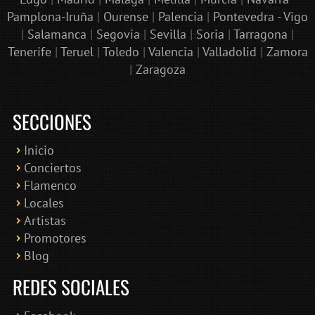
Pamplona-Iruña
|
Ourense
|
Palencia
|
Pontevedra - Vigo
|
Salamanca
|
Segovia
|
Sevilla
|
Soria
|
Tarragona
|
Tenerife
|
Teruel
|
Toledo
|
Valencia
|
Valladolid
|
Zamora
|
Zaragoza
SECCIONES
Inicio
Conciertos
Bololoco · conciertosengranada.es
Flamenco
Online · Te ayudo a encontrar conciertos
Locales
Artistas
Promotores
Blog
REDES SOCIALES