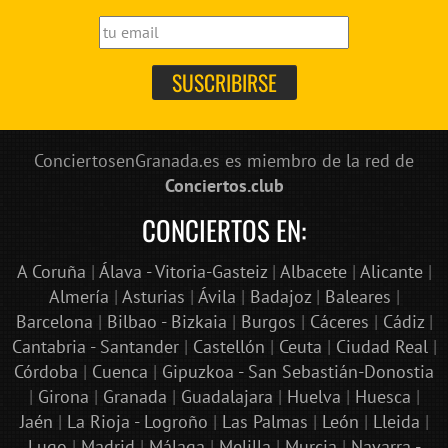
ConciertosenGranada.es es miembro de la red de
Conciertos.club
CONCIERTOS EN:
A Coruña
|
Álava - Vitoria-Gasteiz
|
Albacete
|
Alicante
|
Almería
|
Asturias
|
Ávila
|
Badajoz
|
Baleares
|
Barcelona
|
Bilbao - Bizkaia
|
Burgos
|
Cáceres
|
Cádiz
|
Cantabria - Santander
|
Castellón
|
Ceuta
|
Ciudad Real
|
Córdoba
|
Cuenca
|
Gipuzkoa - San Sebastián-Donostia
|
Girona
|
Granada
|
Guadalajara
|
Huelva
|
Huesca
|
Jaén
|
La Rioja - Logroño
|
Las Palmas
|
León
|
Lleida
|
Lugo
|
Madrid
|
Málaga
|
Melilla
|
Murcia
|
Navarra -