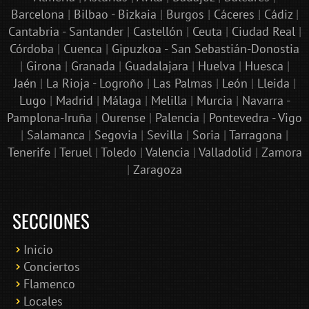
Barcelona
|
Bilbao - Bizkaia
|
Burgos
|
Cáceres
|
Cádiz
|
Cantabria - Santander
|
Castellón
|
Ceuta
|
Ciudad Real
|
Córdoba
|
Cuenca
|
Gipuzkoa - San Sebastián-Donostia
|
Girona
|
Granada
|
Guadalajara
|
Huelva
|
Huesca
|
Jaén
|
La Rioja - Logroño
|
Las Palmas
|
León
|
Lleida
|
Lugo
|
Madrid
|
Málaga
|
Melilla
|
Murcia
|
Navarra -
Pamplona-Iruña
|
Ourense
|
Palencia
|
Pontevedra - Vigo
|
Salamanca
|
Segovia
|
Sevilla
|
Soria
|
Tarragona
|
Tenerife
|
Teruel
|
Toledo
|
Valencia
|
Valladolid
|
Zamora
|
Zaragoza
SECCIONES
Inicio
Conciertos
Bololoco · conciertosengranada.es
Flamenco
Online · Te ayudo a encontrar conciertos
Locales