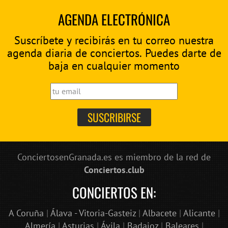
AGENDA ELECTRÓNICA
Suscríbete y recibirás en tu correo nuestra
agenda diaria de conciertos. Puedes darte de
baja en cualquier momento
ConciertosenGranada.es es miembro de la red de
Conciertos.club
CONCIERTOS EN:
A Coruña
|
Álava - Vitoria-Gasteiz
|
Albacete
|
Alicante
|
Almería
|
Asturias
|
Ávila
|
Badajoz
|
Baleares
|