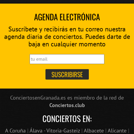
AGENDA ELECTRÓNICA
Suscríbete y recibirás en tu correo nuestra
agenda diaria de conciertos. Puedes darte de
baja en cualquier momento
ConciertosenGranada.es es miembro de la red de
Conciertos.club
CONCIERTOS EN:
A Coruña
|
Álava - Vitoria-Gasteiz
|
Albacete
|
Alicante
|