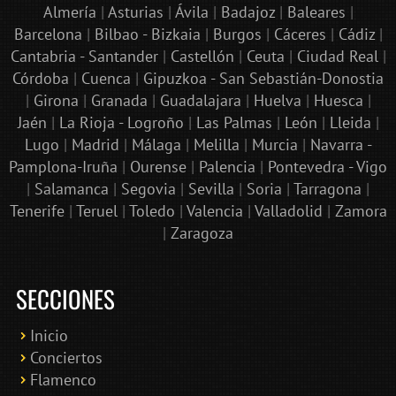
Almería
|
Asturias
|
Ávila
|
Badajoz
|
Baleares
|
Barcelona
|
Bilbao - Bizkaia
|
Burgos
|
Cáceres
|
Cádiz
|
Cantabria - Santander
|
Castellón
|
Ceuta
|
Ciudad Real
|
Córdoba
|
Cuenca
|
Gipuzkoa - San Sebastián-Donostia
|
Girona
|
Granada
|
Guadalajara
|
Huelva
|
Huesca
|
Jaén
|
La Rioja - Logroño
|
Las Palmas
|
León
|
Lleida
|
Lugo
|
Madrid
|
Málaga
|
Melilla
|
Murcia
|
Navarra -
Pamplona-Iruña
|
Ourense
|
Palencia
|
Pontevedra - Vigo
|
Salamanca
|
Segovia
|
Sevilla
|
Soria
|
Tarragona
|
Tenerife
|
Teruel
|
Toledo
|
Valencia
|
Valladolid
|
Zamora
|
Zaragoza
SECCIONES
Inicio
Conciertos
Bololoco · conciertosengranada.es
Flamenco
Online · Te ayudo a encontrar conciertos