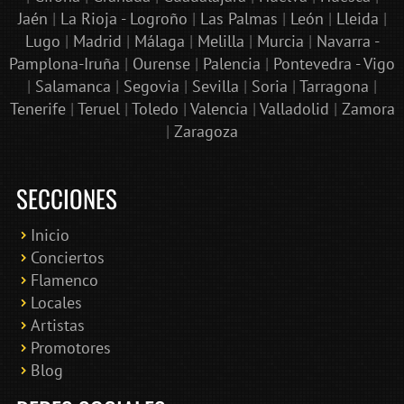
Jaén
|
La Rioja - Logroño
|
Las Palmas
|
León
|
Lleida
|
Lugo
|
Madrid
|
Málaga
|
Melilla
|
Murcia
|
Navarra -
Pamplona-Iruña
|
Ourense
|
Palencia
|
Pontevedra - Vigo
|
Salamanca
|
Segovia
|
Sevilla
|
Soria
|
Tarragona
|
Tenerife
|
Teruel
|
Toledo
|
Valencia
|
Valladolid
|
Zamora
|
Zaragoza
SECCIONES
Inicio
Conciertos
Bololoco · conciertosengranada.es
Flamenco
Online · Te ayudo a encontrar conciertos
Locales
Artistas
Promotores
Blog