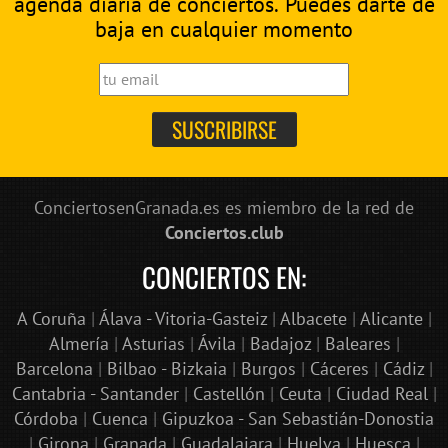
agenda diaria de conciertos. Puedes darte de
baja en cualquier momento
ConciertosenGranada.es es miembro de la red de
Conciertos.club
CONCIERTOS EN:
A Coruña
|
Álava - Vitoria-Gasteiz
|
Albacete
|
Alicante
|
Almería
|
Asturias
|
Ávila
|
Badajoz
|
Baleares
|
Barcelona
|
Bilbao - Bizkaia
|
Burgos
|
Cáceres
|
Cádiz
|
Cantabria - Santander
|
Castellón
|
Ceuta
|
Ciudad Real
|
Córdoba
|
Cuenca
|
Gipuzkoa - San Sebastián-Donostia
|
Girona
|
Granada
|
Guadalajara
|
Huelva
|
Huesca
|