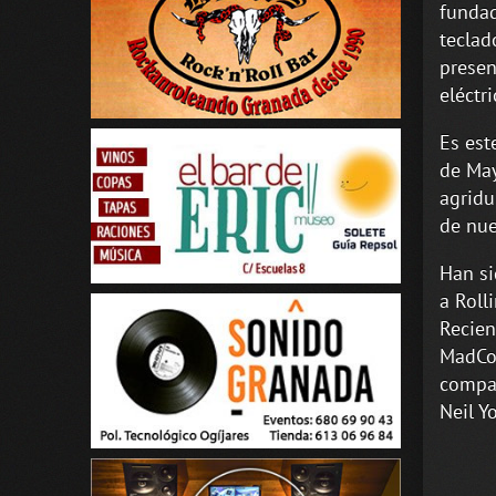
fundad
teclad
presen
eléctr
Es est
de May
agridu
de nue
Han si
a Roll
Recien
MadCoo
compar
Neil Y