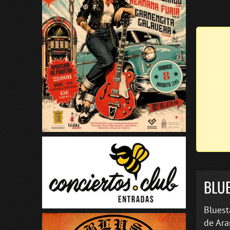
BLU
Bluest
de Ara