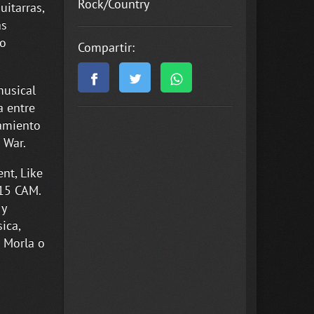
Rock/Country
itarras,
as
to
Compartir:
musical
a entre
tamiento
 War.
nt, Like
015 CAM.
 y
ica,
 Morla o