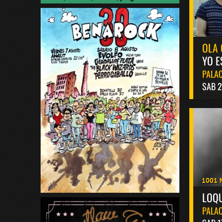
OLA 
YO E
PALAC
SAB 2
1001 
LOQ
PALAC