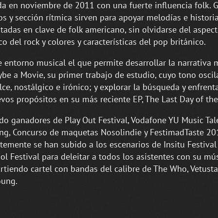
a en noviembre de 2011 con una fuerte influencia folk. Gu
os y sección rítmica sirven para apoyar melodías e histori
tadas en clave de folk americano, sin olvidarse del aspec
ico del rock y colores y características del pop británico.
e entorno musical el que permite desarrollar la narrativa 
be a Movie, su primer trabajo de estudio, cuyo tono oscil
lce, nostálgico e irónico; y explorar la búsqueda y enfren
vos propósitos en su más reciente EP, The Last Day of the
do ganadores de Play Out Festival, Vodafone YU Music Tale
ing, Concurso de maquetas Nosolindie y FestimadTaste 2
temente se han subido a los escenarios de Insitu Festival
l Festival para deleitar a todos los asistentes con su mús
tiendo cartel con bandas del calibre de The Who, Vetusta
oung.