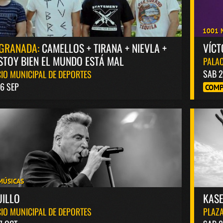
1001 
GRANADA:
CAMELLOS + TIRANA + NIEVLA +
VÍC
STOY BIEN EL MUNDO ESTÁ MAL
PALAC
SAB 2
IO MUNICIPAL DE DEPORTES
6 SEP
COMP
MÚSICAS
UILLO
KASE
IO MUNICIPAL DE DEPORTES
PLAZA