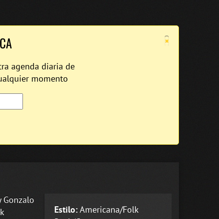
×
ICA
tra agenda diaria de
cualquier momento
y Gonzalo
Estilo:
Americana/Folk
ck