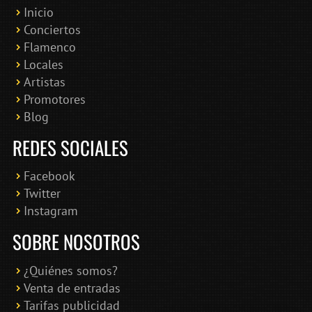
Inicio
Conciertos
Bololoco · conciertosengranada.es
Flamenco
Online · Te ayudo a encontrar conciertos
Locales
Artistas
Promotores
Blog
REDES SOCIALES
Facebook
Twitter
Instagram
SOBRE NOSOTROS
¿Quiénes somos?
Venta de entradas
Tarifas publicidad