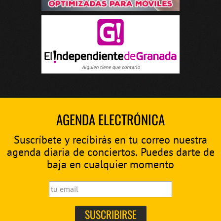
AGENDA ELECTRÓNICA
Suscríbete y recibirás en tu correo nuestra
agenda diaria de conciertos. Puedes darte de
baja en cualquier momento