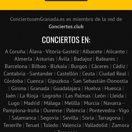
ConciertosenGranada.es es miembro de la red de
Conciertos.club
CONCIERTOS EN:
A Coruña
|
Álava - Vitoria-Gasteiz
|
Albacete
|
Alicante
|
Almería
|
Asturias
|
Ávila
|
Badajoz
|
Baleares
|
Barcelona
|
Bilbao - Bizkaia
|
Burgos
|
Cáceres
|
Cádiz
|
Cantabria - Santander
|
Castellón
|
Ceuta
|
Ciudad Real
|
Córdoba
|
Cuenca
|
Gipuzkoa - San Sebastián-Donostia
|
Girona
|
Granada
|
Guadalajara
|
Huelva
|
Huesca
|
Jaén
|
La Rioja - Logroño
|
Las Palmas
|
León
|
Lleida
|
Lugo
|
Madrid
|
Málaga
|
Melilla
|
Murcia
|
Navarra -
Pamplona-Iruña
|
Ourense
|
Palencia
|
Pontevedra - Vigo
|
Salamanca
|
Segovia
|
Sevilla
|
Soria
|
Tarragona
|
Tenerife
|
Teruel
|
Toledo
|
Valencia
|
Valladolid
|
Zamora