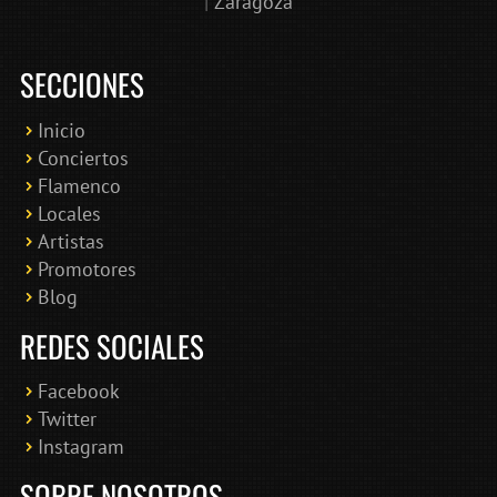
|
Zaragoza
SECCIONES
Inicio
Conciertos
Bololoco · conciertosengranada.es
Flamenco
Online · Te ayudo a encontrar conciertos
Locales
Artistas
Promotores
Blog
REDES SOCIALES
Facebook
Twitter
Instagram
SOBRE NOSOTROS