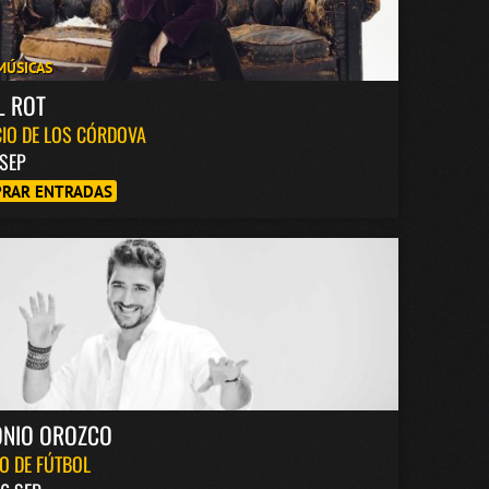
MÚSICAS
L ROT
IO DE LOS CÓRDOVA
 SEP
RAR ENTRADAS
ONIO OROZCO
O DE FÚTBOL