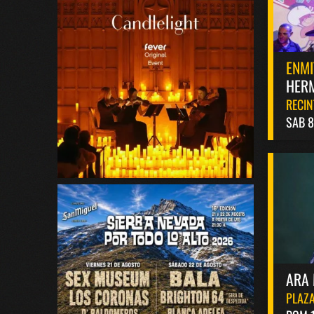
ENMI
HERM
RECIN
SAB 
ARA 
PLAZA