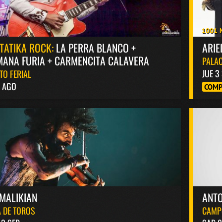
1001 
TATIKA ROCK:
LA PERRA BLANCO +
ARIE
ANA FURIA + CARMENCITA CALAVERA
PALAC
JUE 3
TO FERIAL
8 AGO
COMP
MALIKIAN
ANT
 DE TOROS
CAMP