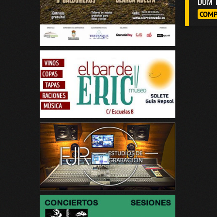
DOM 
COMP