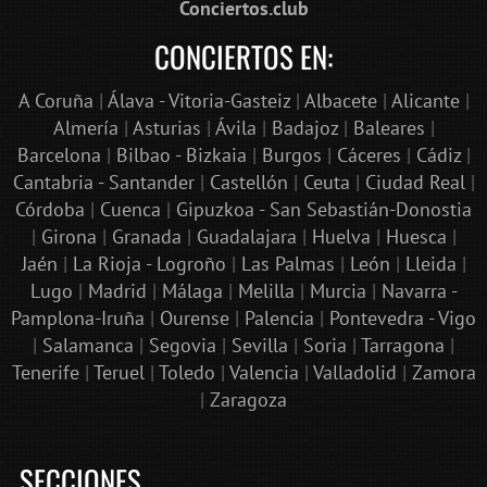
Conciertos.club
CONCIERTOS EN:
A Coruña
|
Álava - Vitoria-Gasteiz
|
Albacete
|
Alicante
|
Almería
|
Asturias
|
Ávila
|
Badajoz
|
Baleares
|
Barcelona
|
Bilbao - Bizkaia
|
Burgos
|
Cáceres
|
Cádiz
|
Cantabria - Santander
|
Castellón
|
Ceuta
|
Ciudad Real
|
Córdoba
|
Cuenca
|
Gipuzkoa - San Sebastián-Donostia
|
Girona
|
Granada
|
Guadalajara
|
Huelva
|
Huesca
|
Jaén
|
La Rioja - Logroño
|
Las Palmas
|
León
|
Lleida
|
Lugo
|
Madrid
|
Málaga
|
Melilla
|
Murcia
|
Navarra -
Pamplona-Iruña
|
Ourense
|
Palencia
|
Pontevedra - Vigo
|
Salamanca
|
Segovia
|
Sevilla
|
Soria
|
Tarragona
|
Tenerife
|
Teruel
|
Toledo
|
Valencia
|
Valladolid
|
Zamora
|
Zaragoza
SECCIONES