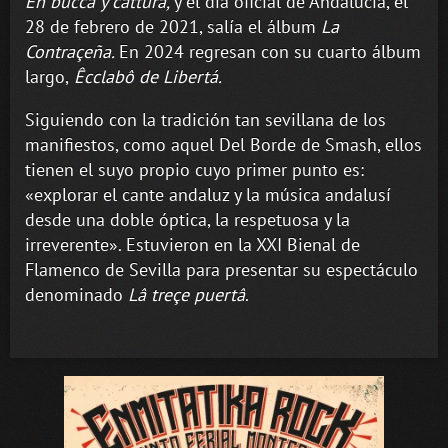
En bûcca y câttura,
y el día oficial de Andalucía, el
28 de febrero de 2021, salía el álbum
La
Contraçeña
.
En 2024 regresan con su cuarto álbum
largo,
Êcclabô de Libertá.
Siguiendo con la tradición tan sevillana de los
manifiestos, como aquel Del Borde de Smash, ellos
tienen el suyo propio cuyo primer punto es:
«explorar el cante andaluz y la música andalusí
desde una doble óptica, la respetuosa y la
irreverente». Estuvieron en la XXI Bienal de
Flamenco de Sevilla para presentar su espectáculo
denominado
Lâ treçe puertâ
.