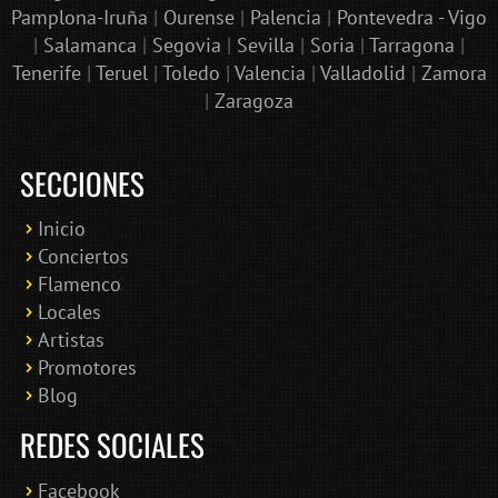
Pamplona-Iruña
|
Ourense
|
Palencia
|
Pontevedra - Vigo
|
Salamanca
|
Segovia
|
Sevilla
|
Soria
|
Tarragona
|
Tenerife
|
Teruel
|
Toledo
|
Valencia
|
Valladolid
|
Zamora
|
Zaragoza
SECCIONES
Inicio
Conciertos
Bololoco · conciertosengranada.es
Flamenco
Online · Te ayudo a encontrar conciertos
Locales
Artistas
Promotores
Blog
REDES SOCIALES
Facebook