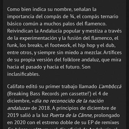
Como bien indica su nombre, señalan la
importancia del compás de ¾, el compás ternario
básico común a muchos palos del flamenco.
Reivindican la Andalucía popular y mestiza a través
de la experimentación y la fusión del flamenco, el
funk, los breaks, el footwork, el hip hop y el dub,
entre otros, y siempre sin miedo a mezclar. Artífices
de su propia versión del folklore andaluz, que mira
hacia el pasado y hacia el futuro. Son
inclasificables.
Califato editó su primer trabajo llamado
L'ambôccá
(Breaking Bass Records ¡en cassette!') el 4 de
diciembre, «
día no reconocido de la nación
andaluza»
de 2018
.
A principios de diciembre de
2019 salió a la luz
Puerta de la Cânne,
prolongado
en 2020 con el estreno doble de su EP de remixes