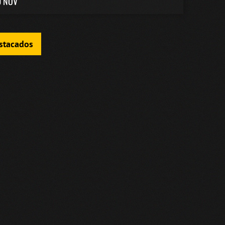
0 NOV
estacados