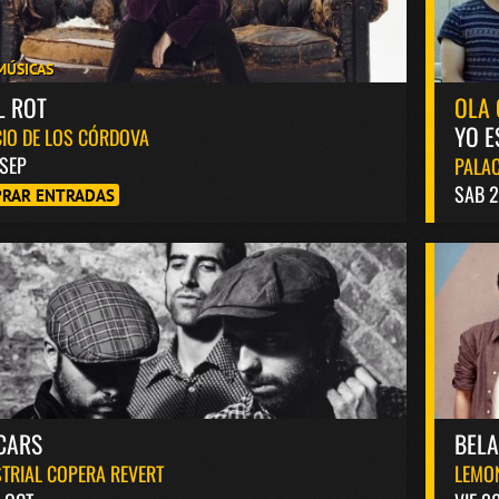
MÚSICAS
L ROT
OLA 
YO E
IO DE LOS CÓRDOVA
 SEP
PALAC
SAB 2
RAR ENTRADAS
CARS
BEL
TRIAL COPERA REVERT
LEMO