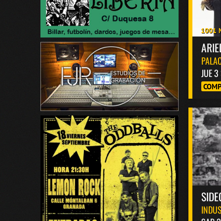
1001 
ARIE
PALAC
JUE 3
COMP
SIDE
INDUS