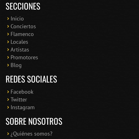
SECCIONES
Inicio
Conciertos
Bololoco · conciertosengranada.es
Flamenco
Online · Te ayudo a encontrar conciertos
Locales
Artistas
Promotores
Blog
REDES SOCIALES
Facebook
Twitter
Instagram
SOBRE NOSOTROS
¿Quiénes somos?