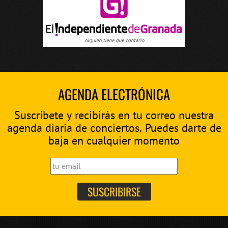
AGENDA ELECTRÓNICA
Suscríbete y recibirás en tu correo nuestra
agenda diaria de conciertos. Puedes darte de
baja en cualquier momento