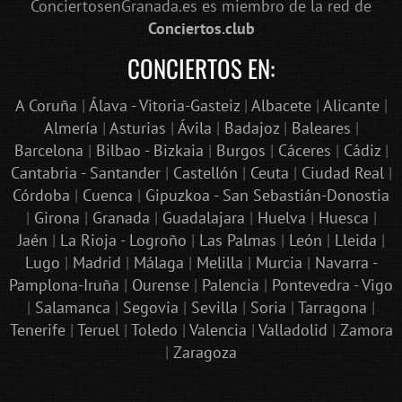
ConciertosenGranada.es es miembro de la red de
Conciertos.club
CONCIERTOS EN:
A Coruña
|
Álava - Vitoria-Gasteiz
|
Albacete
|
Alicante
|
Almería
|
Asturias
|
Ávila
|
Badajoz
|
Baleares
|
Barcelona
|
Bilbao - Bizkaia
|
Burgos
|
Cáceres
|
Cádiz
|
Cantabria - Santander
|
Castellón
|
Ceuta
|
Ciudad Real
|
Córdoba
|
Cuenca
|
Gipuzkoa - San Sebastián-Donostia
|
Girona
|
Granada
|
Guadalajara
|
Huelva
|
Huesca
|
Jaén
|
La Rioja - Logroño
|
Las Palmas
|
León
|
Lleida
|
Lugo
|
Madrid
|
Málaga
|
Melilla
|
Murcia
|
Navarra -
Pamplona-Iruña
|
Ourense
|
Palencia
|
Pontevedra - Vigo
|
Salamanca
|
Segovia
|
Sevilla
|
Soria
|
Tarragona
|
Tenerife
|
Teruel
|
Toledo
|
Valencia
|
Valladolid
|
Zamora
|
Zaragoza