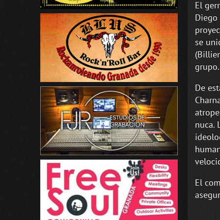
El ger
Diego 
proyec
se uni
(Billi
grupo.
De est
Charna
atrope
nuca. 
ideolo
humana
veloci
El com
asegur