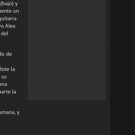
(bajo) y
mente un
guitarra
vo Alex
 del
do de
dote la
 su
alma
arte la
umana, y