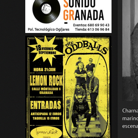
Charna
marino
escena