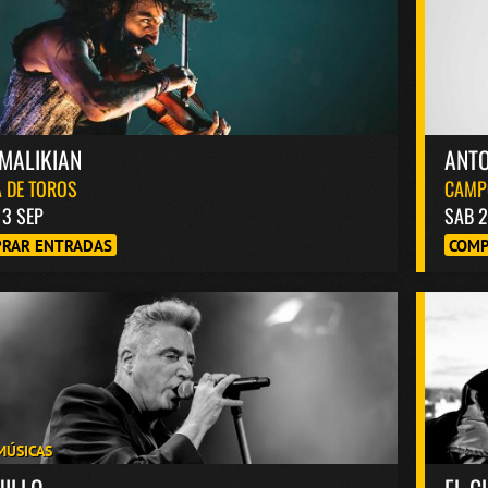
MALIKIAN
ANT
 DE TOROS
CAMP
13 SEP
SAB 2
RAR ENTRADAS
COMP
MÚSICAS