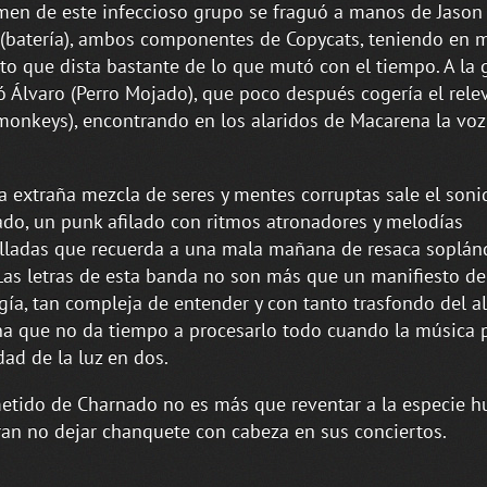
men de este infeccioso grupo se fraguó a manos de Jason 
(batería), ambos componentes de Copycats, teniendo en 
to que dista bastante de lo que mutó con el tiempo. A la 
ó Álvaro (Perro Mojado), que poco después cogería el rele
emonkeys), encontrando en los alaridos de Macarena la voz
a extraña mezcla de seres y mentes corruptas sale el soni
do, un punk afilado con ritmos atronadores y melodías
lladas que recuerda a una mala mañana de resaca soplán
Las letras de esta banda no son más que un manifiesto de
gía, tan compleja de entender y con tanto trasfondo del 
 que no da tiempo a procesarlo todo cuando la música p
dad de la luz en dos.
etido de Charnado no es más que reventar a la especie h
an no dejar chanquete con cabeza en sus conciertos.