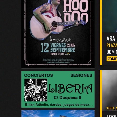
ARA 
PLAZA
DOM 
COMP
1001 