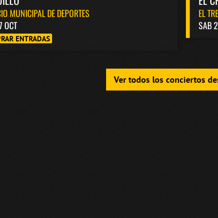
UILLO
EL C
IO MUNICIPAL DE DEPORTES
EL TR
7 OCT
SAB 2
RAR ENTRADAS
Ver todos los conciertos d