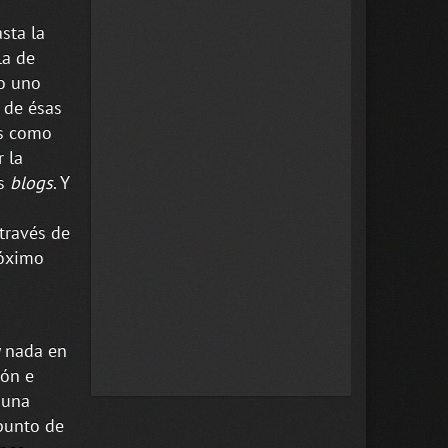
sta la
la de
to uno
 de ésas
es como
 la
os
blogs
. Y
 través de
óximo
y nada en
ión e
guna
punto de