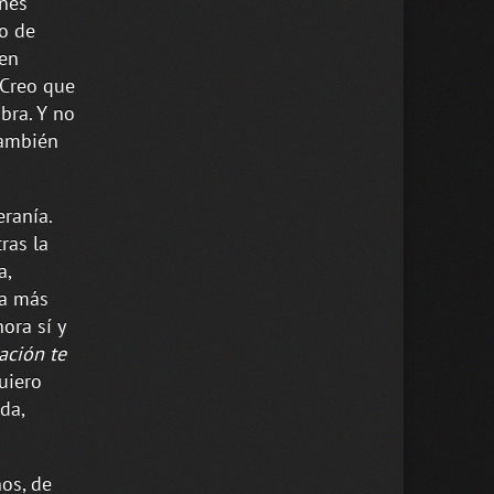
ones
to de
ien
 Creo que
bra. Y no
también
ranía.
ras la
a,
ca más
ora sí y
ación te
uiero
da,
nos, de