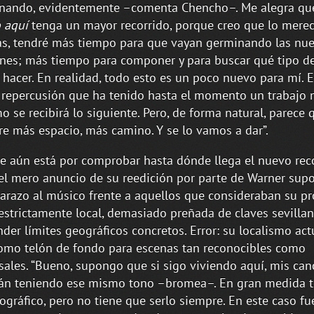
onando, evidentemente –comenta Chencho–. Me alegra q
 aquí
tenga un mayor recorrido, porque creo que lo merec
, tendré más tiempo para que vayan germinando las nu
nes; más tiempo para componer y para buscar qué tipo de
 hacer. En realidad, todo esto es un poco nuevo para mí. E
repercusión que ha tenido hasta el momento un trabajo 
o se recibirá lo siguiente. Pero, de forma natural, parece
re más espacio, más camino. Y se lo vamos a dar”.
 aún está por comprobar hasta dónde llega el nuevo rec
 el mero anuncio de su reedición por parte de Warner sup
arazo al músico frente a aquellos que consideraban su p
strictamente local, demasiado preñada de claves sevillan
nder límites geográficos concretos. Error: su localismo ac
omo telón de fondo para escenas tan reconocibles como
sales. “Bueno, supongo que si sigo viviendo aquí, mis can
án teniendo ese mismo tono –bromea–. En gran medida 
ográfico, pero no tiene que serlo siempre. En este caso fu