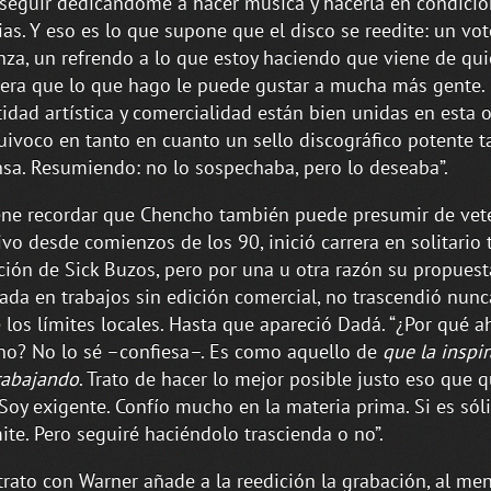
seguir dedicándome a hacer música y hacerla en condici
ias. Y eso es lo que supone que el disco se reedite: un vo
nza, un refrendo a lo que estoy haciendo que viene de qu
era que lo que hago le puede gustar a mucha más gente.
idad artística y comercialidad están bien unidas en esta o
ivoco en tanto en cuanto un sello discográfico potente 
nsa. Resumiendo: no lo sospechaba, pero lo deseaba”.
ne recordar que Chencho también puede presumir de vete
ivo desde comienzos de los 90, inició carrera en solitario t
ción de Sick Buzos, pero por una u otra razón su propuest
rada en trabajos sin edición comercial, no trascendió nun
e los límites locales. Hasta que apareció Dadá. “¿Por qué ah
no? No lo sé –confiesa–. Es como aquello de
que la inspir
trabajando
. Trato de hacer lo mejor posible justo eso que q
 Soy exigente. Confío mucho en la materia prima. Si es sóli
ite. Pero seguiré haciéndolo trascienda o no”.
trato con Warner añade a la reedición la grabación, al me