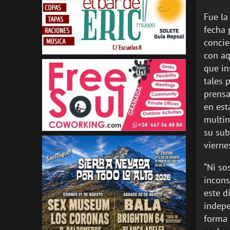
Fue la
fecha
concie
con aq
que in
tales 
prensa
en esta
multin
su sub
vierne
“Ni so
incons
este d
indepe
forma 