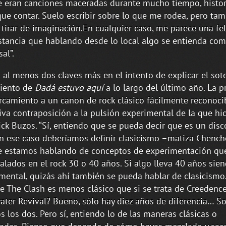
 eran canciones maceradas durante mucho tiempo, histor
que contar. Suelo escribir sobre lo que me rodea, pero ta
tirar de imaginación.En cualquier caso, me parece una fel
stancia que hablando desde lo local algo se entienda co
al”.
 al menos dos claves más en el intento de explicar el sot
miento de
Dadá estuvo aquí
a lo largo del último año. La p
rcamiento a un canon de rock clásico fácilmente reconocib
iva contraposición a la pulsión experimental de la que hi
ick Buzos. “Sí, entiendo que se pueda decir que es un disco
n ese caso deberíamos definir clasicismo –matiza Chench
 estamos hablando de conceptos de experimentación que
talados en el rock 30 o 40 años. Si algo lleva 40 años sie
mental, quizás ahí también se pueda hablar de clasicismo.
de The Clash es menos clásico que si se trata de Creedenc
ater Revival? Bueno, sólo hay diez años de diferencia… S
os los dos. Pero sí, entiendo lo de las maneras clásicas o