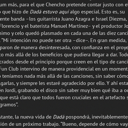
um más, para el que Chencho pretende contar justo con 
o que hizo de
Dadá estuvo aquí
algo especial. Esto es, su
nte banda –los guitarrista Juano Azagra e Israel Diezma, 
Florencio y el baterista Manuel Martínez– y el productor Jor
imo y celo quedó plasmado en cada una de las diez canc
 “Mi intención no puede ser otra –dice–. En gran medida,
iparon de manera desinteresada, con confianza en el proy
ico más allá de los beneficios que pudiera llegar a dar. To
crados desde el principio porque creen en el tipo de canc
Fun Club intervino de manera providencial en un moment
 teníamos nada más allá de las canciones, sin saber có
lgarlas, y siempre les estaré agradecido por ello. Y ahí est
n Jordi, grabando el disco sin saber muy bien qué iba a oc
í que está claro que todos fueron cruciales en el artefacto
gramos”.
tante, la nueva vida de
Dadá
pospondrá, inevitablemente,
ión de un próximo trabajo. “Bueno, depende de cómo vay