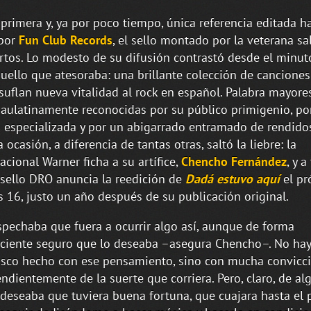
 primera y, ya por poco tiempo, única referencia editada ha
 por
Fun Club Records
, el sello montado por la veterana sa
rtos. Lo modesto de su difusión contrastó desde el minu
uello que atesoraba: una brillante colección de canciones
suflan nueva vitalidad al rock en español. Palabra mayor
paulatinamente reconocidas por su público primigenio, por
 especializada y por un abigarrado entramado de rendid
 ocasión, a diferencia de tantas otras, saltó la liebre: la
acional Warner ficha a su artífice,
Chencho Fernández
, y a
sello DRO anuncia la reedición de
Dadá estuvo aquí
el pr
s 16, justo un año después de su publicación original.
spechaba que fuera a ocurrir algo así, aunque de forma
ciente seguro que lo deseaba –asegura Chencho–. No ha
isco hecho con ese pensamiento, sino con mucha convicc
ndientemente de la suerte que corriera. Pero, claro, de al
deseaba que tuviera buena fortuna, que cuajara hasta el 