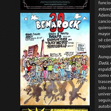
funci
estuvo
Además
cancio
quiero
mayor 
sé cóm
requie
Aunque
Dadá
,
espald
como e
trasce
sólo c
univer
seguir
autobi