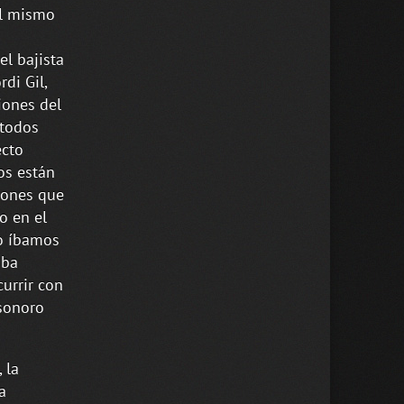
el mismo
el bajista
di Gil,
iones del
 todos
ecto
dos están
iones que
o en el
mo íbamos
aba
urrir con
 sonoro
 la
a