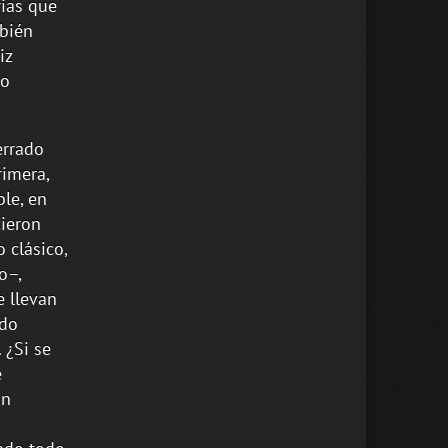
ias que
mbién
iz
mo
errado
rimera,
le, en
cieron
 clásico,
o–,
 llevan
ndo
 ¿Si se
e
on