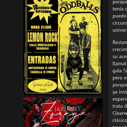
porque
tenía 
puedo 
circun
univers
Restan
creci
su ace
llamat
gala S
pero e
porque
ya ins
experi
trata 
Clearw
clásic