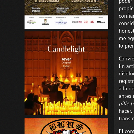
poder 
propic
confia
consid
honest
me equ
lo pie
Convie
En act
disolu
regist
allá d
antes 
pille 
hacer.
transm
El con