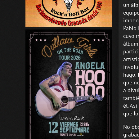
un álb
equip
impone
Pablo 
cuyo m
álbum.
partic
artíst
involu
hago. 
que no
a divu
tambié
él. As
que lo
No obs
grabac