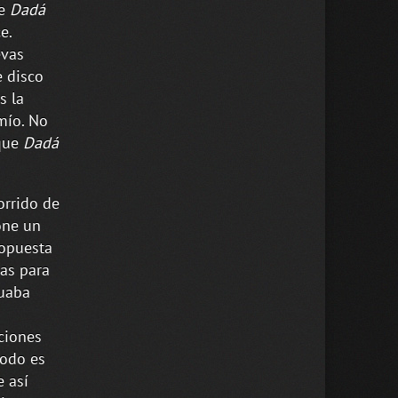
ue
Dadá
e.
evas
 disco
s la
mío. No
 que
Dadá
orrido de
one un
ropuesta
as para
tuaba
ciones
todo es
e así