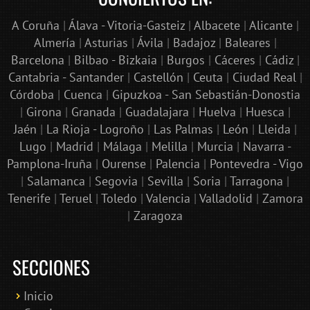
A Coruña
|
Álava - Vitoria-Gasteiz
|
Albacete
|
Alicante
|
Almería
|
Asturias
|
Ávila
|
Badajoz
|
Baleares
|
Barcelona
|
Bilbao - Bizkaia
|
Burgos
|
Cáceres
|
Cádiz
|
Cantabria - Santander
|
Castellón
|
Ceuta
|
Ciudad Real
|
Córdoba
|
Cuenca
|
Gipuzkoa - San Sebastián-Donostia
|
Girona
|
Granada
|
Guadalajara
|
Huelva
|
Huesca
|
Jaén
|
La Rioja - Logroño
|
Las Palmas
|
León
|
Lleida
|
Lugo
|
Madrid
|
Málaga
|
Melilla
|
Murcia
|
Navarra -
Pamplona-Iruña
|
Ourense
|
Palencia
|
Pontevedra - Vigo
|
Salamanca
|
Segovia
|
Sevilla
|
Soria
|
Tarragona
|
Tenerife
|
Teruel
|
Toledo
|
Valencia
|
Valladolid
|
Zamora
|
Zaragoza
SECCIONES
Inicio