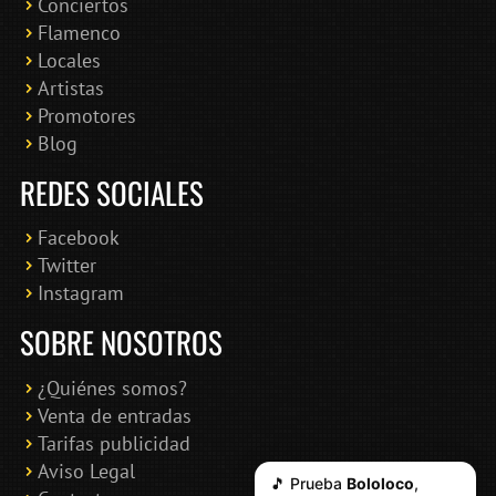
Conciertos
Bololoco · conciertosengranada.es
Flamenco
Online · Te ayudo a encontrar conciertos
Locales
Artistas
Promotores
Blog
REDES SOCIALES
Facebook
Twitter
Instagram
SOBRE NOSOTROS
¿Quiénes somos?
Venta de entradas
Tarifas publicidad
Aviso Legal
🎵 Prueba
Bololoco
,