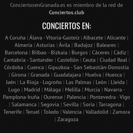
ConciertosenGranada.es es miembro de la red de
Conciertos.club
CONCIERTOS EN:
A Coruña
|
Álava - Vitoria-Gasteiz
|
Albacete
|
Alicante
|
Almería
|
Asturias
|
Ávila
|
Badajoz
|
Baleares
|
Barcelona
|
Bilbao - Bizkaia
|
Burgos
|
Cáceres
|
Cádiz
|
Cantabria - Santander
|
Castellón
|
Ceuta
|
Ciudad Real
|
Córdoba
|
Cuenca
|
Gipuzkoa - San Sebastián-Donostia
|
Girona
|
Granada
|
Guadalajara
|
Huelva
|
Huesca
|
Jaén
|
La Rioja - Logroño
|
Las Palmas
|
León
|
Lleida
|
Lugo
|
Madrid
|
Málaga
|
Melilla
|
Murcia
|
Navarra -
Pamplona-Iruña
|
Ourense
|
Palencia
|
Pontevedra - Vigo
|
Salamanca
|
Segovia
|
Sevilla
|
Soria
|
Tarragona
|
Tenerife
|
Teruel
|
Toledo
|
Valencia
|
Valladolid
|
Zamora
|
Zaragoza