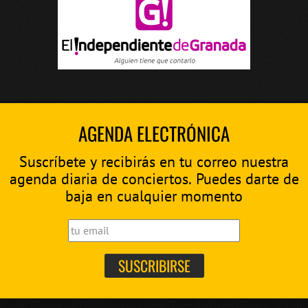
AGENDA ELECTRÓNICA
Suscríbete y recibirás en tu correo nuestra
agenda diaria de conciertos. Puedes darte de
baja en cualquier momento