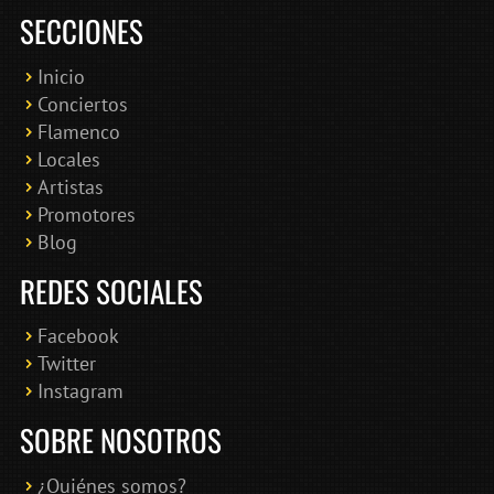
SECCIONES
Inicio
Conciertos
Bololoco · conciertosengranada.es
Flamenco
Online · Te ayudo a encontrar conciertos
Locales
Artistas
Promotores
Blog
REDES SOCIALES
Facebook
Twitter
Instagram
SOBRE NOSOTROS
¿Quiénes somos?