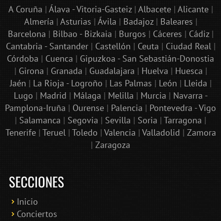
A Coruña
|
Álava - Vitoria-Gasteiz
|
Albacete
|
Alicante
|
Almería
|
Asturias
|
Ávila
|
Badajoz
|
Baleares
|
Barcelona
|
Bilbao - Bizkaia
|
Burgos
|
Cáceres
|
Cádiz
|
Cantabria - Santander
|
Castellón
|
Ceuta
|
Ciudad Real
|
Córdoba
|
Cuenca
|
Gipuzkoa - San Sebastián-Donostia
|
Girona
|
Granada
|
Guadalajara
|
Huelva
|
Huesca
|
Jaén
|
La Rioja - Logroño
|
Las Palmas
|
León
|
Lleida
|
Lugo
|
Madrid
|
Málaga
|
Melilla
|
Murcia
|
Navarra -
Pamplona-Iruña
|
Ourense
|
Palencia
|
Pontevedra - Vigo
|
Salamanca
|
Segovia
|
Sevilla
|
Soria
|
Tarragona
|
Tenerife
|
Teruel
|
Toledo
|
Valencia
|
Valladolid
|
Zamora
|
Zaragoza
SECCIONES
Inicio
Conciertos
Bololoco · conciertosengranada.es