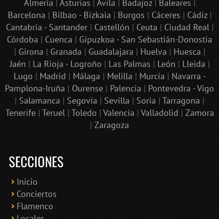
Almería
|
Asturias
|
Ávila
|
Badajoz
|
Baleares
|
Barcelona
|
Bilbao - Bizkaia
|
Burgos
|
Cáceres
|
Cádiz
|
Cantabria - Santander
|
Castellón
|
Ceuta
|
Ciudad Real
|
Córdoba
|
Cuenca
|
Gipuzkoa - San Sebastián-Donostia
|
Girona
|
Granada
|
Guadalajara
|
Huelva
|
Huesca
|
Jaén
|
La Rioja - Logroño
|
Las Palmas
|
León
|
Lleida
|
Lugo
|
Madrid
|
Málaga
|
Melilla
|
Murcia
|
Navarra -
Pamplona-Iruña
|
Ourense
|
Palencia
|
Pontevedra - Vigo
|
Salamanca
|
Segovia
|
Sevilla
|
Soria
|
Tarragona
|
Tenerife
|
Teruel
|
Toledo
|
Valencia
|
Valladolid
|
Zamora
|
Zaragoza
SECCIONES
Inicio
Conciertos
Bololoco · conciertosengranada.es
Flamenco
Online · Te ayudo a encontrar conciertos
Locales