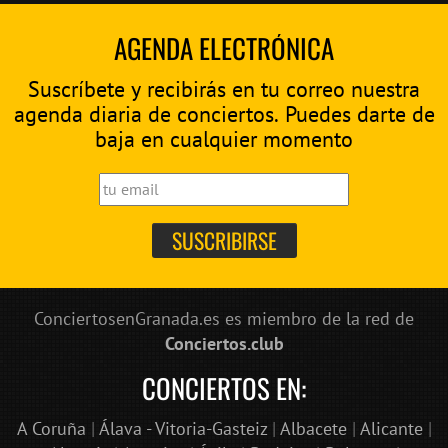
AGENDA ELECTRÓNICA
Suscríbete y recibirás en tu correo nuestra
agenda diaria de conciertos. Puedes darte de
baja en cualquier momento
ConciertosenGranada.es es miembro de la red de
Conciertos.club
CONCIERTOS EN:
A Coruña
|
Álava - Vitoria-Gasteiz
|
Albacete
|
Alicante
|