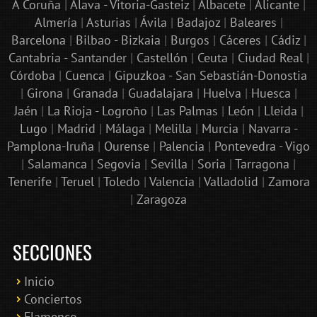
A Coruña
|
Álava - Vitoria-Gasteiz
|
Albacete
|
Alicante
|
Almería
|
Asturias
|
Ávila
|
Badajoz
|
Baleares
|
Barcelona
|
Bilbao - Bizkaia
|
Burgos
|
Cáceres
|
Cádiz
|
Cantabria - Santander
|
Castellón
|
Ceuta
|
Ciudad Real
|
Córdoba
|
Cuenca
|
Gipuzkoa - San Sebastián-Donostia
|
Girona
|
Granada
|
Guadalajara
|
Huelva
|
Huesca
|
Jaén
|
La Rioja - Logroño
|
Las Palmas
|
León
|
Lleida
|
Lugo
|
Madrid
|
Málaga
|
Melilla
|
Murcia
|
Navarra -
Pamplona-Iruña
|
Ourense
|
Palencia
|
Pontevedra - Vigo
|
Salamanca
|
Segovia
|
Sevilla
|
Soria
|
Tarragona
|
Tenerife
|
Teruel
|
Toledo
|
Valencia
|
Valladolid
|
Zamora
|
Zaragoza
SECCIONES
Inicio
Conciertos
Bololoco · conciertosengranada.es
Flamenco
Online · Te ayudo a encontrar conciertos