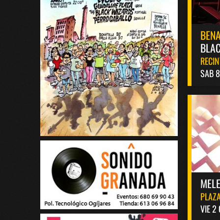
BEN
BLAC
RECIN
SAB 
MELE
PLAZA
VIE 2