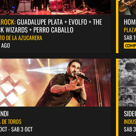
AROCK:
GUADALUPE PLATA + EVOLFO + THE
HOM
K WIZARDS + PERRO CABALLO
PLAZA
SAB 1
TO DE LA AZUCARERA
8 AGO
COMP
NDI
SIDE
 DE TOROS
INDUS
 OCT - SAB 3 OCT
SAB 3