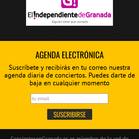
AGENDA ELECTRÓNICA
Suscríbete y recibirás en tu correo nuestra
agenda diaria de conciertos. Puedes darte de
baja en cualquier momento
ConciertosenGranada.es es miembro de la red de