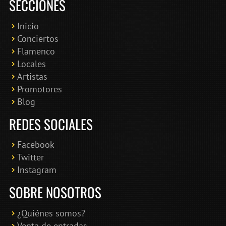
SECCIONES
Inicio
Conciertos
Bololoco · conciertosengranada.es
Flamenco
Online · Te ayudo a encontrar conciertos
Locales
Artistas
Promotores
Blog
REDES SOCIALES
Facebook
Twitter
Instagram
SOBRE NOSOTROS
¿Quiénes somos?
Venta de entradas