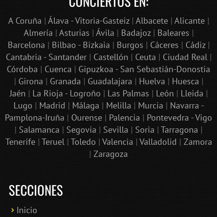
CONCIERTOS EN:
A Coruña
|
Álava - Vitoria-Gasteiz
|
Albacete
|
Alicante
|
Almería
|
Asturias
|
Ávila
|
Badajoz
|
Baleares
|
Barcelona
|
Bilbao - Bizkaia
|
Burgos
|
Cáceres
|
Cádiz
|
Cantabria - Santander
|
Castellón
|
Ceuta
|
Ciudad Real
|
Córdoba
|
Cuenca
|
Gipuzkoa - San Sebastián-Donostia
|
Girona
|
Granada
|
Guadalajara
|
Huelva
|
Huesca
|
Jaén
|
La Rioja - Logroño
|
Las Palmas
|
León
|
Lleida
|
Lugo
|
Madrid
|
Málaga
|
Melilla
|
Murcia
|
Navarra -
Pamplona-Iruña
|
Ourense
|
Palencia
|
Pontevedra - Vigo
|
Salamanca
|
Segovia
|
Sevilla
|
Soria
|
Tarragona
|
Tenerife
|
Teruel
|
Toledo
|
Valencia
|
Valladolid
|
Zamora
|
Zaragoza
SECCIONES
Inicio