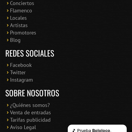
Conciertos
Bololoco · conciertosengranada.es
Flamenco
Online · Te ayudo a encontrar conciertos
Locales
Artistas
Promotores
Blog
REDES SOCIALES
Facebook
Twitter
Instagram
SOBRE NOSOTROS
¿Quiénes somos?
Venta de entradas
Tarifas publicidad
Aviso Legal
🎵 Prueba
Bololoco
,