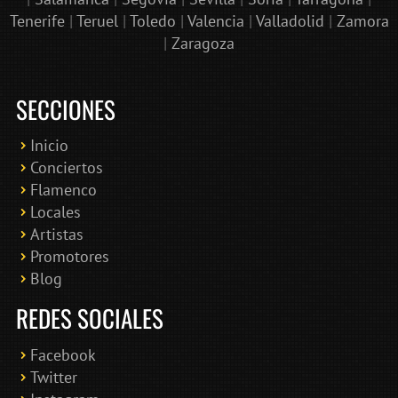
Tenerife
|
Teruel
|
Toledo
|
Valencia
|
Valladolid
|
Zamora
|
Zaragoza
SECCIONES
Inicio
Conciertos
Bololoco · conciertosengranada.es
Flamenco
Online · Te ayudo a encontrar conciertos
Locales
Artistas
Promotores
Blog
REDES SOCIALES
Facebook
Twitter