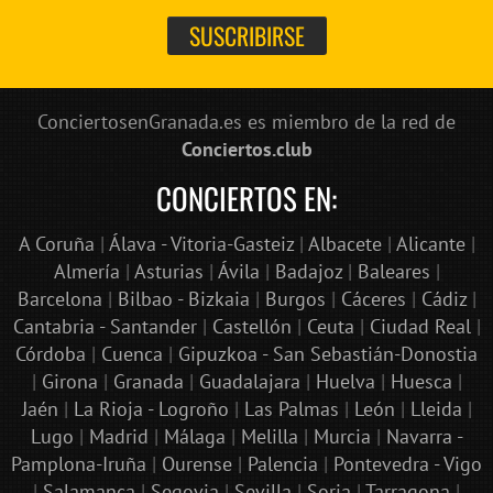
ConciertosenGranada.es es miembro de la red de
Conciertos.club
CONCIERTOS EN:
A Coruña
|
Álava - Vitoria-Gasteiz
|
Albacete
|
Alicante
|
Almería
|
Asturias
|
Ávila
|
Badajoz
|
Baleares
|
Barcelona
|
Bilbao - Bizkaia
|
Burgos
|
Cáceres
|
Cádiz
|
Cantabria - Santander
|
Castellón
|
Ceuta
|
Ciudad Real
|
Córdoba
|
Cuenca
|
Gipuzkoa - San Sebastián-Donostia
|
Girona
|
Granada
|
Guadalajara
|
Huelva
|
Huesca
|
Jaén
|
La Rioja - Logroño
|
Las Palmas
|
León
|
Lleida
|
Lugo
|
Madrid
|
Málaga
|
Melilla
|
Murcia
|
Navarra -
Pamplona-Iruña
|
Ourense
|
Palencia
|
Pontevedra - Vigo
|
Salamanca
|
Segovia
|
Sevilla
|
Soria
|
Tarragona
|