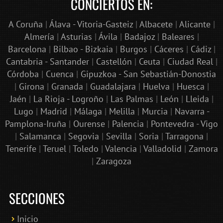
CONCIERTOS EN:
A Coruña
|
Álava - Vitoria-Gasteiz
|
Albacete
|
Alicante
|
Almería
|
Asturias
|
Ávila
|
Badajoz
|
Baleares
|
Barcelona
|
Bilbao - Bizkaia
|
Burgos
|
Cáceres
|
Cádiz
|
Cantabria - Santander
|
Castellón
|
Ceuta
|
Ciudad Real
|
Córdoba
|
Cuenca
|
Gipuzkoa - San Sebastián-Donostia
|
Girona
|
Granada
|
Guadalajara
|
Huelva
|
Huesca
|
Jaén
|
La Rioja - Logroño
|
Las Palmas
|
León
|
Lleida
|
Lugo
|
Madrid
|
Málaga
|
Melilla
|
Murcia
|
Navarra -
Pamplona-Iruña
|
Ourense
|
Palencia
|
Pontevedra - Vigo
|
Salamanca
|
Segovia
|
Sevilla
|
Soria
|
Tarragona
|
Tenerife
|
Teruel
|
Toledo
|
Valencia
|
Valladolid
|
Zamora
|
Zaragoza
SECCIONES
Inicio