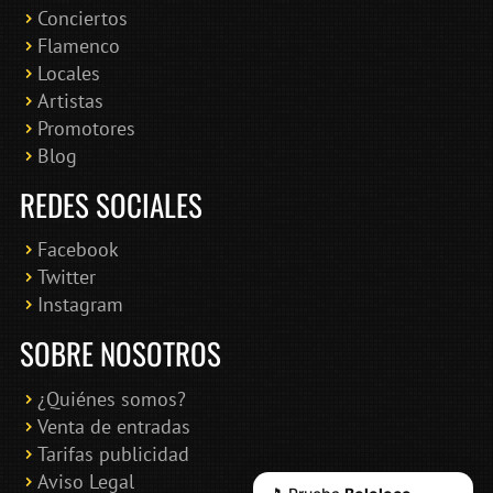
Conciertos
Bololoco · conciertosengranada.es
Flamenco
Online · Te ayudo a encontrar conciertos
Locales
Artistas
Promotores
Blog
REDES SOCIALES
Facebook
Twitter
Instagram
SOBRE NOSOTROS
¿Quiénes somos?
Venta de entradas
Tarifas publicidad
Aviso Legal