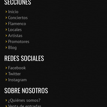
SECCIONES
Inicio
Conciertos
Bololoco · conciertosengranada.es
Flamenco
Online · Te ayudo a encontrar conciertos
Locales
Artistas
Promotores
Blog
REDES SOCIALES
Facebook
Twitter
Instagram
SOBRE NOSOTROS
¿Quiénes somos?
Venta de entradas