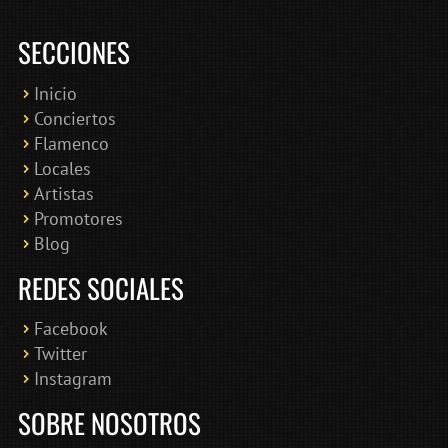
SECCIONES
Inicio
Conciertos
Bololoco · conciertosengranada.es
Flamenco
Online · Te ayudo a encontrar conciertos
Locales
Artistas
Promotores
Blog
REDES SOCIALES
Facebook
Twitter
Instagram
SOBRE NOSOTROS