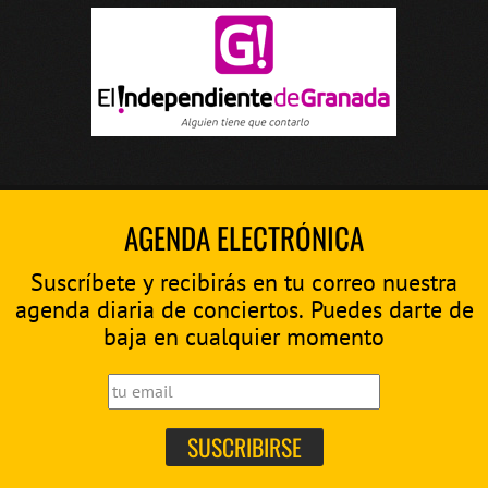
AGENDA ELECTRÓNICA
Suscríbete y recibirás en tu correo nuestra
agenda diaria de conciertos. Puedes darte de
baja en cualquier momento