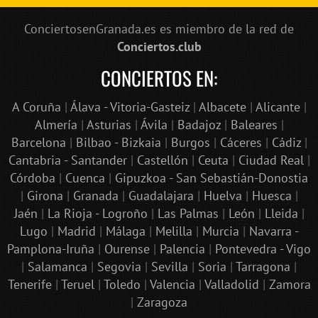
ConciertosenGranada.es es miembro de la red de
Conciertos.club
CONCIERTOS EN:
A Coruña
|
Álava - Vitoria-Gasteiz
|
Albacete
|
Alicante
|
Almería
|
Asturias
|
Ávila
|
Badajoz
|
Baleares
|
Barcelona
|
Bilbao - Bizkaia
|
Burgos
|
Cáceres
|
Cádiz
|
Cantabria - Santander
|
Castellón
|
Ceuta
|
Ciudad Real
|
Córdoba
|
Cuenca
|
Gipuzkoa - San Sebastián-Donostia
|
Girona
|
Granada
|
Guadalajara
|
Huelva
|
Huesca
|
Jaén
|
La Rioja - Logroño
|
Las Palmas
|
León
|
Lleida
|
Lugo
|
Madrid
|
Málaga
|
Melilla
|
Murcia
|
Navarra -
Pamplona-Iruña
|
Ourense
|
Palencia
|
Pontevedra - Vigo
|
Salamanca
|
Segovia
|
Sevilla
|
Soria
|
Tarragona
|
Tenerife
|
Teruel
|
Toledo
|
Valencia
|
Valladolid
|
Zamora
|
Zaragoza