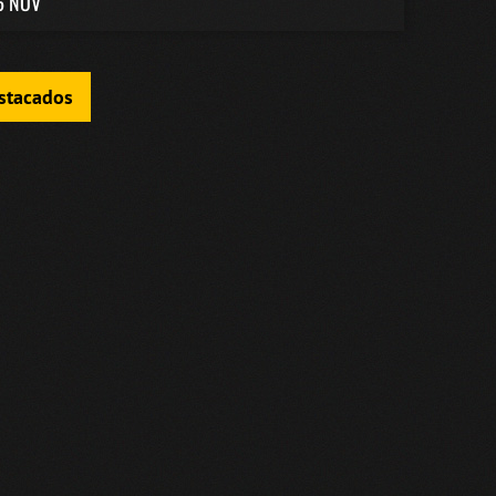
6 NOV
estacados