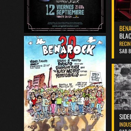
BEN
BLAC
RECIN
SAB 
SIDE
INDUS