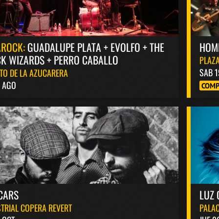
AROCK:
GUADALUPE PLATA + EVOLFO + THE
HOM
K WIZARDS + PERRO CABALLO
PLAZA
SAB 1
TO DE LA AZUCARERA
8 AGO
COMP
CARS
LUZ 
TRIAL COPERA REVERT
PALAC