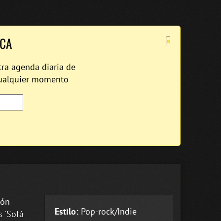
×
ICA
tra agenda diaria de
cualquier momento
món
Estilo:
Pop-rock/Indie
 'Sofá