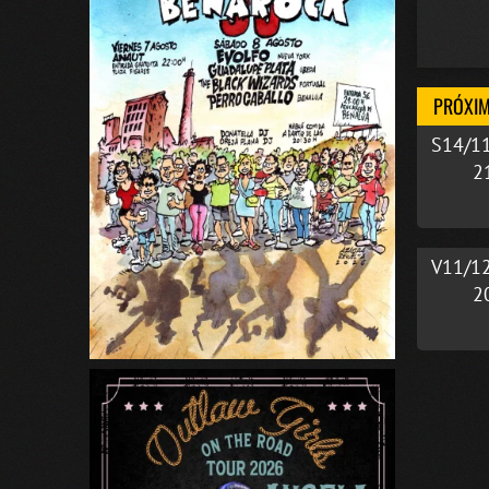
PRÓXIM
S14/1
2
V11/1
2