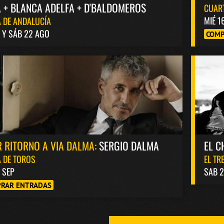
 + BLANCA ADELFA + D'BALDOMEROS
CUAR
MIÉ 1
 DE ANDALUCÍA
1 Y SÁB 22 AGO
COMP
 RITORNO A VIA DALMA:
SERGIO DALMA
EL C
 DE TOROS
EL TR
8 SEP
SAB 2
RAR ENTRADAS