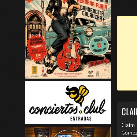
CLA
Claim
Gómez,