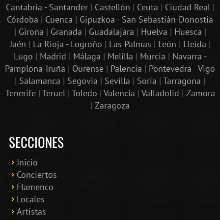
Cantabria - Santander
|
Castellón
|
Ceuta
|
Ciudad Real
|
Córdoba
|
Cuenca
|
Gipuzkoa - San Sebastián-Donostia
|
Girona
|
Granada
|
Guadalajara
|
Huelva
|
Huesca
|
Jaén
|
La Rioja - Logroño
|
Las Palmas
|
León
|
Lleida
|
Lugo
|
Madrid
|
Málaga
|
Melilla
|
Murcia
|
Navarra -
Pamplona-Iruña
|
Ourense
|
Palencia
|
Pontevedra - Vigo
|
Salamanca
|
Segovia
|
Sevilla
|
Soria
|
Tarragona
|
Tenerife
|
Teruel
|
Toledo
|
Valencia
|
Valladolid
|
Zamora
|
Zaragoza
SECCIONES
Inicio
Conciertos
Bololoco · conciertosengranada.es
Flamenco
Online · Te ayudo a encontrar conciertos
Locales
Artistas