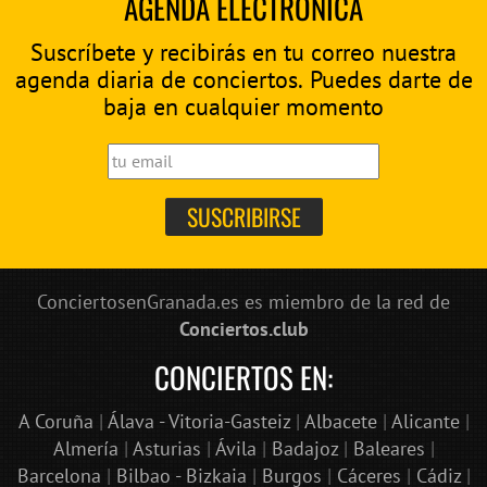
AGENDA ELECTRÓNICA
Suscríbete y recibirás en tu correo nuestra
agenda diaria de conciertos. Puedes darte de
baja en cualquier momento
ConciertosenGranada.es es miembro de la red de
Conciertos.club
CONCIERTOS EN:
A Coruña
|
Álava - Vitoria-Gasteiz
|
Albacete
|
Alicante
|
Almería
|
Asturias
|
Ávila
|
Badajoz
|
Baleares
|
Barcelona
|
Bilbao - Bizkaia
|
Burgos
|
Cáceres
|
Cádiz
|