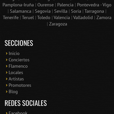
Pamplona-Iruña
|
Ourense
|
Palencia
|
Pontevedra - Vigo
|
Salamanca
|
Segovia
|
Sevilla
|
Soria
|
Tarragona
|
Tenerife
|
Teruel
|
Toledo
|
Valencia
|
Valladolid
|
Zamora
|
Zaragoza
SECCIONES
Inicio
Conciertos
Bololoco · conciertosengranada.es
Flamenco
Online · Te ayudo a encontrar conciertos
Locales
Artistas
Promotores
Blog
REDES SOCIALES
Facebook