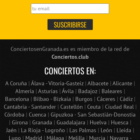
ConciertosenGranada.es es miembro de la red de
Conciertos.club
CONCIERTOS EN:
A Coruña
|
Álava - Vitoria-Gasteiz
|
Albacete
|
Alicante
|
Almería
|
Asturias
|
Ávila
|
Badajoz
|
Baleares
|
Barcelona
|
Bilbao - Bizkaia
|
Burgos
|
Cáceres
|
Cádiz
|
Cantabria - Santander
|
Castellón
|
Ceuta
|
Ciudad Real
|
Córdoba
|
Cuenca
|
Gipuzkoa - San Sebastián-Donostia
|
Girona
|
Granada
|
Guadalajara
|
Huelva
|
Huesca
|
Jaén
|
La Rioja - Logroño
|
Las Palmas
|
León
|
Lleida
|
Lugo
|
Madrid
|
Málaga
|
Melilla
|
Murcia
|
Navarra -