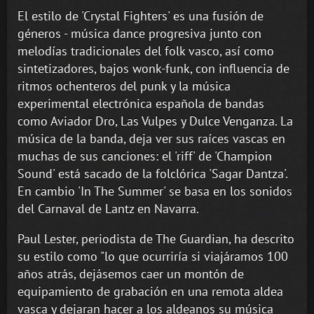
El estilo de 'Crystal Fighters' es una fusión de
géneros - música dance progresiva junto con
melodías tradicionales del folk vasco, así como
sintetizadores, bajos wonk-funk, con influencia de
ritmos ochenteros del punk y la música
experimental electrónica española de bandas
como Aviador Dro, Las Vulpes y Dulce Venganza. La
música de la banda, deja ver sus raíces vascas en
muchas de sus canciones: el 'riff' de 'Champion
Sound' está sacado de la folclórica 'Sagar Dantza'.
En cambio 'In The Summer' se basa en los sonidos
del Carnaval de Lantz en Navarra.
Paul Lester, periodista de The Guardian, ha descrito
su estilo como "lo que ocurriría si viajáramos 100
años atrás, dejásemos caer un montón de
equipamiento de grabación en una remota aldea
vasca y dejaran hacer a los aldeanos su música