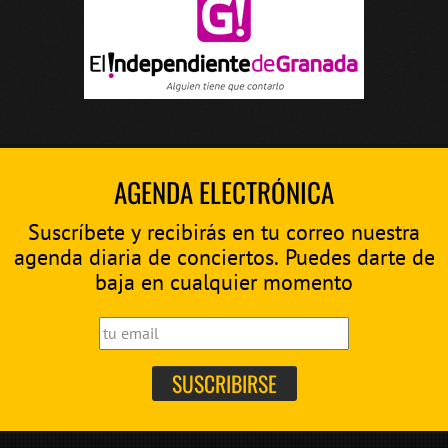
AGENDA ELECTRÓNICA
Suscríbete y recibirás en tu correo nuestra
agenda diaria de conciertos. Puedes darte de
baja en cualquier momento