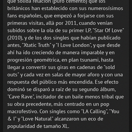
que sólida relación (puro cemento) que los
británicos han establecido con sus numerosísimos
fans españoles, que empezó a forjarse con sus
primeras visitas, allá por 2011, cuando venían
subidos sobre la ola de su primer LP, "Star Of Love"
(2010), y de los dos singles que habían publicado
antes, "Xtatic Truth" y "I Love London", y que desde
ahí ha ido creciendo de manera imparable y en
progresión geométrica, en plan tsunami, hasta
llegar a convertir sus giras en cadenas de "sold
outs" y cada vez en salas de mayor aforo y con una
respuesta del público más encendida. Ese efecto
dominó se disparó a raíz de su segundo álbum,
"Cave Rave", incitador de un baile menos tribal que
su obra precedente, más centrado en un pop
macrofestivo. Con singles como "LA Calling", "You
& I" y "Love Natural" alcanzaron un eco de
popularidad de tamaño XL.