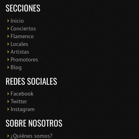
SECCIONES
Inicio
Conciertos
Bololoco · conciertosengranada.es
Flamenco
Online · Te ayudo a encontrar conciertos
Locales
Artistas
Promotores
Blog
REDES SOCIALES
Facebook
Twitter
Instagram
SOBRE NOSOTROS
¿Quiénes somos?