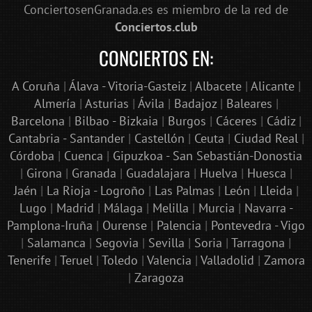
ConciertosenGranada.es es miembro de la red de
Conciertos.club
CONCIERTOS EN:
A Coruña
|
Álava - Vitoria-Gasteiz
|
Albacete
|
Alicante
|
Almería
|
Asturias
|
Ávila
|
Badajoz
|
Baleares
|
Barcelona
|
Bilbao - Bizkaia
|
Burgos
|
Cáceres
|
Cádiz
|
Cantabria - Santander
|
Castellón
|
Ceuta
|
Ciudad Real
|
Córdoba
|
Cuenca
|
Gipuzkoa - San Sebastián-Donostia
|
Girona
|
Granada
|
Guadalajara
|
Huelva
|
Huesca
|
Jaén
|
La Rioja - Logroño
|
Las Palmas
|
León
|
Lleida
|
Lugo
|
Madrid
|
Málaga
|
Melilla
|
Murcia
|
Navarra -
Pamplona-Iruña
|
Ourense
|
Palencia
|
Pontevedra - Vigo
|
Salamanca
|
Segovia
|
Sevilla
|
Soria
|
Tarragona
|
Tenerife
|
Teruel
|
Toledo
|
Valencia
|
Valladolid
|
Zamora
|
Zaragoza