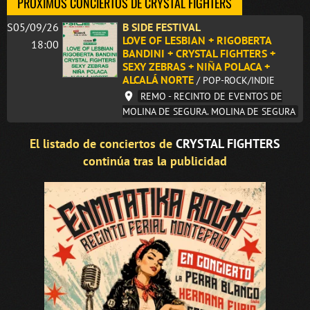
PRÓXIMOS CONCIERTOS DE CRYSTAL FIGHTERS
S05/09/26
B SIDE FESTIVAL
LOVE OF LESBIAN + RIGOBERTA
18:00
BANDINI + CRYSTAL FIGHTERS +
SEXY ZEBRAS + NIÑA POLACA +
ALCALÁ NORTE
/ POP-ROCK/INDIE
REMO - RECINTO DE EVENTOS DE
MOLINA DE SEGURA. MOLINA DE SEGURA
El listado de conciertos de
CRYSTAL FIGHTERS
continúa tras la publicidad