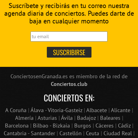
Suscríbete y recibirás en tu correo nuestra
agenda diaria de conciertos. Puedes darte de
baja en cualquier momento
ConciertosenGranada.es es miembro de la red de
Conciertos.club
CONCIERTOS EN:
A Coruña
|
Álava - Vitoria-Gasteiz
|
Albacete
|
Alicante
|
Almería
|
Asturias
|
Ávila
|
Badajoz
|
Baleares
|
Barcelona
|
Bilbao - Bizkaia
|
Burgos
|
Cáceres
|
Cádiz
|
Cantabria - Santander
|
Castellón
|
Ceuta
|
Ciudad Real
|