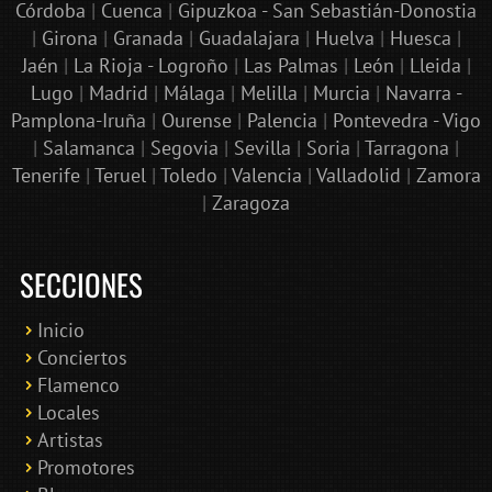
Córdoba
|
Cuenca
|
Gipuzkoa - San Sebastián-Donostia
|
Girona
|
Granada
|
Guadalajara
|
Huelva
|
Huesca
|
Jaén
|
La Rioja - Logroño
|
Las Palmas
|
León
|
Lleida
|
Lugo
|
Madrid
|
Málaga
|
Melilla
|
Murcia
|
Navarra -
Pamplona-Iruña
|
Ourense
|
Palencia
|
Pontevedra - Vigo
|
Salamanca
|
Segovia
|
Sevilla
|
Soria
|
Tarragona
|
Tenerife
|
Teruel
|
Toledo
|
Valencia
|
Valladolid
|
Zamora
|
Zaragoza
SECCIONES
Inicio
Conciertos
Bololoco · conciertosengranada.es
Flamenco
Online · Te ayudo a encontrar conciertos
Locales
Artistas
Promotores